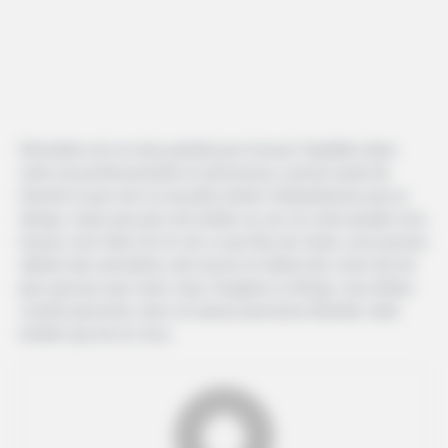
Décembre est un mois parfait pour trouver l’équilibre dans
votre vie professionnelle et amoureuse, surtout avant de
franchir le pas vers la nouvelle année. N’abandonnez pas la
Vierge, n’ayez pas peur de tomber au sol car votre peuple sera
là pour vous faire rire et voir ce qui fait une chute, vous pouvez
obtenir des anecdotes, des leçons et même des crises de rire
plus grosses que votre cœur. Imaginez la Vierge, vous brillez
comme personne, alors ne laissez personne éteindre cette
lumière qui est en vous.