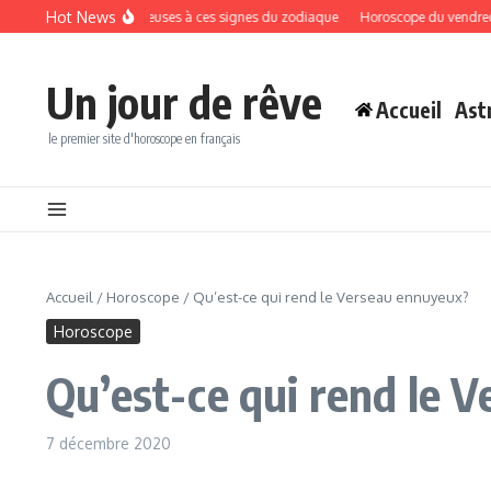
Aller au contenu
Hot News
s surprises amoureuses à ces signes du zodiaque
Horoscope du vendredi 7 août
Un jour de rêve
Accueil
Ast
le premier site d'horoscope en français
Accueil
/
Horoscope
/
Qu’est-ce qui rend le Verseau ennuyeux?
Horoscope
Qu’est-ce qui rend le 
7 décembre 2020