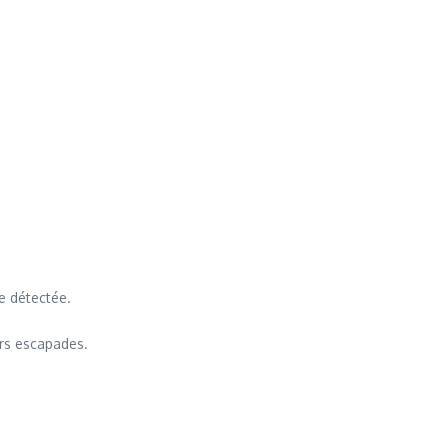
e détectée.
eurs escapades.