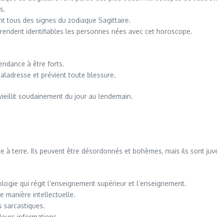
s.
ont tous des signes du zodiaque Sagittaire.
ui rendent identifiables les personnes nées avec cet horoscope.
tendance à être forts.
aladresse et prévient toute blessure.
ieillit soudainement du jour au lendemain.
?
rre à terre. Ils peuvent être désordonnés et bohèmes, mais ils sont juv
ologie qui régit l’enseignement supérieur et l’enseignement.
 manière intellectuelle.
s sarcastiques.
leurs informations.