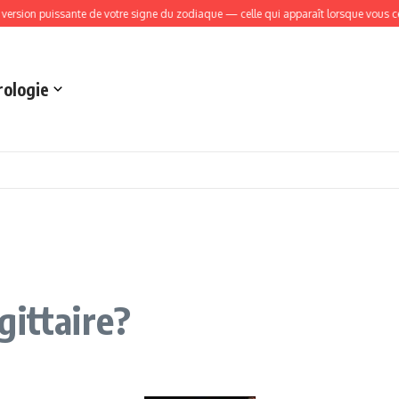
 puissante de votre signe du zodiaque — celle qui apparaît lorsque vous cessez d’
rologie
gittaire?