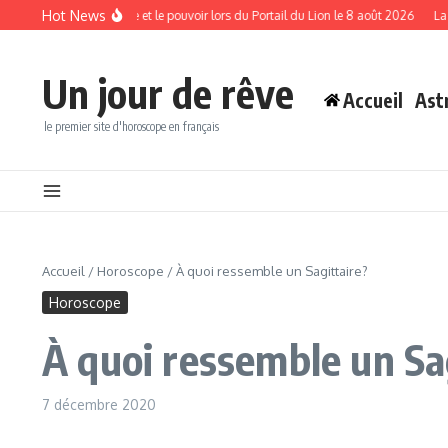
Aller au contenu
Hot News
ttirer la richesse et le pouvoir lors du Portail du Lion le 8 août 2026
La version
Un jour de rêve
Accueil
Ast
le premier site d'horoscope en français
Accueil
/
Horoscope
/
À quoi ressemble un Sagittaire?
Horoscope
À quoi ressemble un Sa
7 décembre 2020