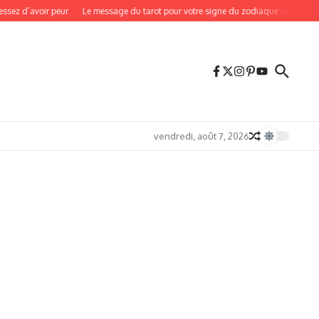
avoir peur
Le message du tarot pour votre signe du zodiaque ce week-end, les 8
vendredi, août 7, 2026