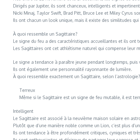
Dirigés par Jupiter, ils sont chanceux, intelligents et impertinent
Nicki Minaj, Taylor Swift, Brad Pitt, Bruce Lee et Miley Cyrus s
Ils ont chacun un look unique, mais il existe des similitudes q
À quoi ressemble un Sagittaire?
Le signe du feu a des caractéristiques accueillantes et ils ont 
Les Sagittaires ont cet athlétisme naturel qui compense leur m
Le signe a tendance à paraître jeune pendant longtemps, puis v
Ils ont également une personnalité rayonnante de lumière.
À quoi ressemble exactement un Sagittaire, selon l’astrologie
Terreux
Même si le Sagittaire est un signe de feu mutable, il est te
Intelligent
Le Sagittaire est associé à la neuvième maison solaire en astr
Plutôt que d’une manière noble comme un Lion, c’est plus d’une
Ils ont tendance à être profondément critiques, cyniques et trè
Ils sont enthousiastes et désireux de partager leur sagesse et 