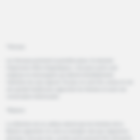
*Verseau
Les Verseaux prennent la première place. Ils donnent
l’impression d’être énigmatiques, c’est parce qu’ils sont
originaux et extravagants qui attirent immédiatement
l’attention du sexe opposé. De plus, ils sont très curieux et ont
une grande facilité pour approcher les femmes et avoir une
conversation intéressante.
*Balance
La séduction est un cadeau naturel que les hommes de la
Balance apportent. Ils sont un exemple clair que l’apparence
physique n’est pas tout, car bien qu’ils puissent être attrayants