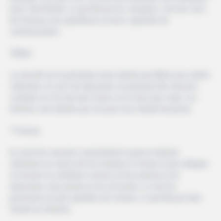
pour l’œil féminin, ce qui finit par les conquérir, c’est leur sens
de l’humour, leur gentillesse et leurs capacités de
communication.
*Bélier
La sécurité est la principale arme utilisée par Bélier pour attirer
l’attention. Ils ont l’air imposants, ils prennent des mesures
confiants et s’ils font des erreurs, ils le font avec style. Les
femmes sont attirées par eux pour leur facilité de parole.
*Taureau
Ils sont très sensuels, transmettent la paix et attirent
l’attention en raison de leur tendance à choisir le plus élégant
et exclusif. Ils semblent coriaces et leur présence est
imposante, mais quand on les rencontre, ce sont les
personnes les plus gentilles de l’univers, ce qui finit par faire
fondre les femmes.