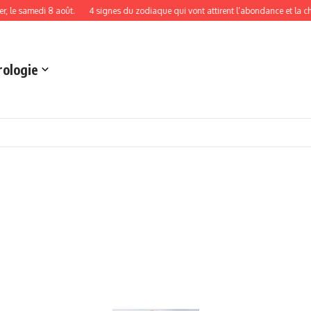
edi 8 août.
4 signes du zodiaque qui vont attirent l’abondance et la chance le 
rologie