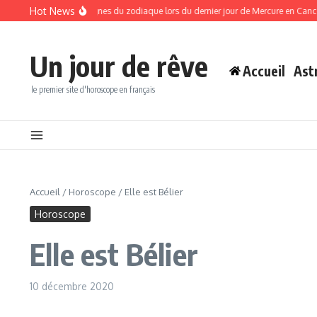
Aller au contenu
Hot News
 fin pour ces 3 signes du zodiaque lors du dernier jour de Mercure en Cancer, le sam
Un jour de rêve
Accueil
Ast
le premier site d'horoscope en français
Accueil
/
Horoscope
/
Elle est Bélier
Horoscope
Elle est Bélier
10 décembre 2020