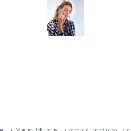
si tu t’éloignes d’elle, même si tu cours tout ce que tu peux … Elle t