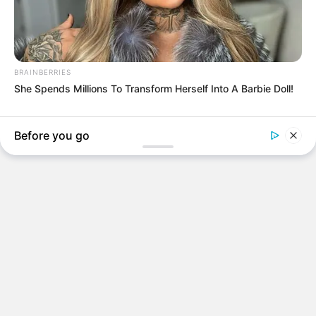
BRAINBERRIES
She Spends Millions To Transform Herself Into A Barbie Doll!
Before you go