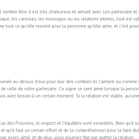
l semble être, il est très chaleureux et aimant avec son partenaire et 
sique, les caresses, les massages ou les relations intimes, tout est va
 tout ce qu’elle ressent pour la personne qu’elle aime, et c’est pour
urnée au-dessus d’eux pour leur dire combien ils l’aiment ou comme il
e de celle de votre partenaire. Ce signe se sent aimé lorsque la perso
vous avez besoin à un certain moment. Si la relation est stable, aucu
s des Poissons, le respect et l’équilibre sont essentiels. Bien qu’il s
et qu’il faut un certain effort et de la compréhension pour la faire d
s assez aimé, et de plus, vous pourriez finir par quitter la relation.