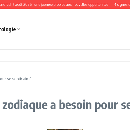
7 août 2026 : une journée propice aux nouvelles opportunités
4 signes du zodia
rologie
our se sentir aimé
 zodiaque a besoin pour se