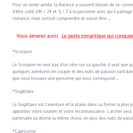
Pour se sentir aimée, la Balance a souvent besoin de se connec
d’être collé 24h / 24 et 7j / 7 à la personne avec qui il partag
romance, mais surtout comprendre et savoir être …
Vous aimerez aussi
Le geste romantique qui conquie
*Scorpion
Le Scorpion ne veut pas d’un zéro sur sa gauche, il veut que qu
quelques aventures en couple et des nuits de passion tard dan
que vous trouviez une personne qui vous correspond …
*Sagittaire
Le Sagittaire est l’aventure et le plaisir dans sa forme la plus
apportiez votre soutien et votre reconnaissance. L’archer sera
partenaire lui donne la même chose, en plus des nuits de passi
*Capricorne