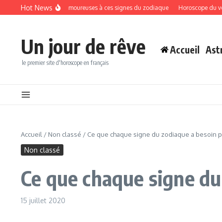
Aller au contenu
Hot News
era des surprises amoureuses à ces signes du zodiaque
Horoscope du vendredi 
Un jour de rêve
Accueil
Ast
le premier site d'horoscope en français
Accueil
/
Non classé
/
Ce que chaque signe du zodiaque a besoin p
Non classé
Ce que chaque signe du
15 juillet 2020