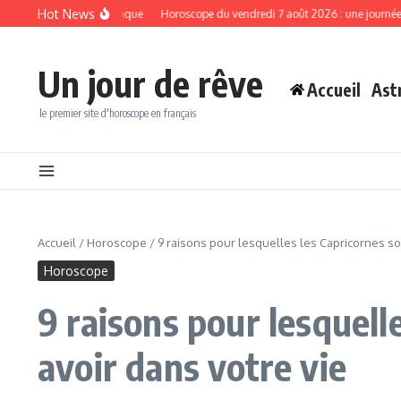
Aller au contenu
Hot News
s signes du zodiaque
Horoscope du vendredi 7 août 2026 : une journée propice 
Un jour de rêve
Accueil
Ast
le premier site d'horoscope en français
Accueil
/
Horoscope
/
9 raisons pour lesquelles les Capricornes so
Horoscope
9 raisons pour lesquell
avoir dans votre vie