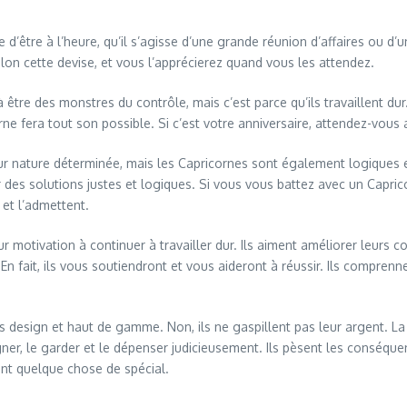
d’être à l’heure, qu’il s’agisse d’une grande réunion d’affaires ou d’
selon cette devise, et vous l’apprécierez quand vous les attendez.
à être des monstres du contrôle, mais c’est parce qu’ils travaillent d
ne fera tout son possible. Si c’est votre anniversaire, attendez-vous 
leur nature déterminée, mais les Capricornes sont également logiques 
des solutions justes et logiques. Si vous vous battez avec un Caprico
 et l’admettent.
eur motivation à continuer à travailler dur. Ils aiment améliorer leur
En fait, ils vous soutiendront et vous aideront à réussir. Ils comprenne
uits design et haut de gamme. Non, ils ne gaspillent pas leur argent. 
ner, le garder et le dépenser judicieusement. Ils pèsent les conséquen
rent quelque chose de spécial.