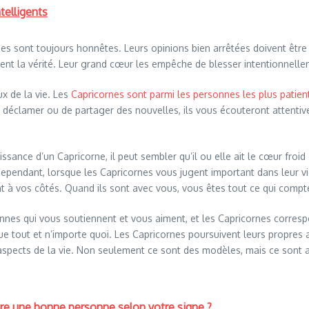
telligents
rnes sont toujours honnêtes. Leurs opinions bien arrêtées doivent être 
sent la vérité. Leur grand cœur les empêche de blesser intentionnell
ux de la vie. Les
Capricornes sont parmi les personnes les plus patien
déclamer ou de partager des nouvelles, ils vous écouteront attentiv
aissance d’un Capricorne, il peut sembler qu’il ou elle ait le cœur froi
 Cependant, lorsque les Capricornes vous jugent important dans leur vi
ont à vos côtés. Quand ils sont avec vous, vous êtes tout ce qui comp
sonnes qui vous soutiennent et vous aiment, et les Capricornes corres
e tout et n’importe quoi. Les Capricornes poursuivent leurs propres 
s aspects de la vie. Non seulement ce sont des modèles, mais ce sont
re une bonne personne selon votre signe ?