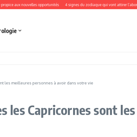
aux nouvelles opportunités
4 signes du zodiaque qui vont attirer l’abondance et
rologie
nt les meilleures personnes à avoir dans votre vie
es les Capricornes sont le