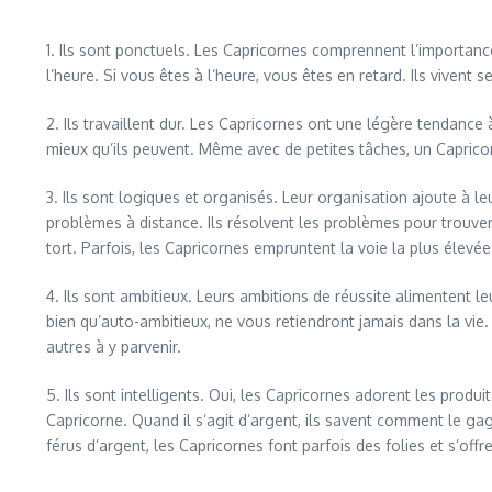
1. Ils sont ponctuels. Les Capricornes comprennent l’importance 
l’heure. Si vous êtes à l’heure, vous êtes en retard. Ils vivent 
2. Ils travaillent dur. Les Capricornes ont une légère tendance 
mieux qu’ils peuvent. Même avec de petites tâches, un Capricor
3. Ils sont logiques et organisés. Leur organisation ajoute à 
problèmes à distance. Ils résolvent les problèmes pour trouver 
tort. Parfois, les Capricornes empruntent la voie la plus élevée
4. Ils sont ambitieux. Leurs ambitions de réussite alimentent l
bien qu’auto-ambitieux, ne vous retiendront jamais dans la vie. 
autres à y parvenir.
5. Ils sont intelligents. Oui, les Capricornes adorent les prod
Capricorne. Quand il s’agit d’argent, ils savent comment le gag
férus d’argent, les Capricornes font parfois des folies et s’off