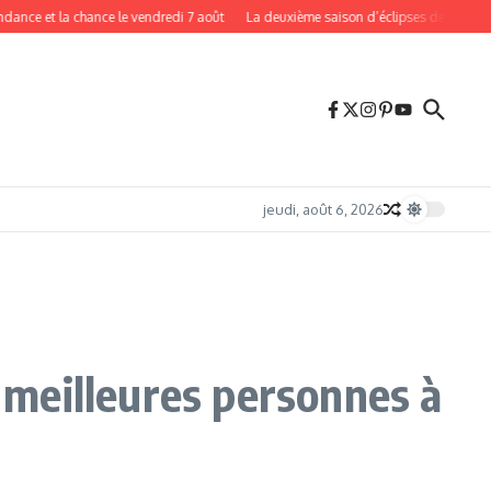
 la chance le vendredi 7 août
La deuxième saison d’éclipses de 2026 approche :
jeudi, août 6, 2026
s meilleures personnes à