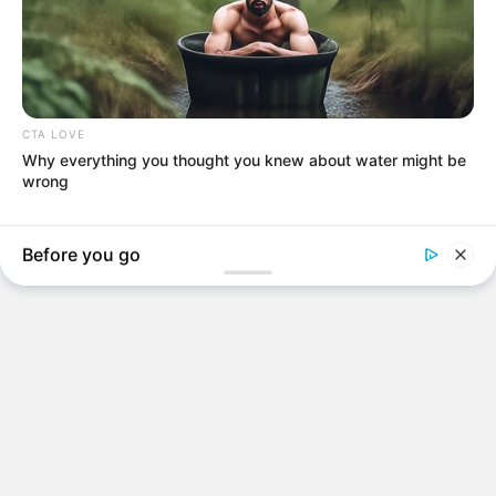
CTA LOVE
Why everything you thought you knew about water might be
wrong
Before you go