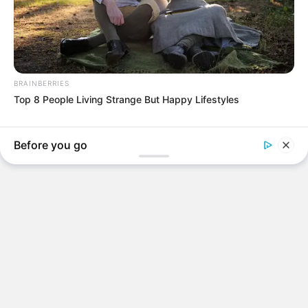
BRAINBERRIES
Top 8 People Living Strange But Happy Lifestyles
Before you go