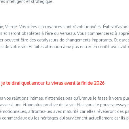
s intelligent et stratégique.
ie, Vierge. Vos idées et croyances sont révolutionnées. Évitez d’avoir 
s et seront obsolètes à l’ère du Verseau. Vous commencerez à appréci
anger peuvent être des catalyseurs de changements importants. Et gard
s de votre vie. Et faites attention à ne pas entrer en conflit avec vot
e te dirai quel amour tu vivras avant la fin de 2026
vos relations intimes, n’attendez pas qu’Uranus le fasse à votre pla
er à une étape plus positive de la vie. Et si vous le pouvez, essayez 
es émotionnelles, affrontez-les avec maturité car elles révéleront des
ats commerciaux ou les héritages qui surviennent actuellement car il