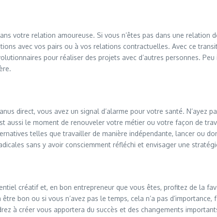
ns votre relation amoureuse. Si vous n’êtes pas dans une relation d
ons avec vos pairs ou à vos relations contractuelles. Avec ce transit
lutionnaires pour réaliser des projets avec d’autres personnes. Peu 
ère.
nus direct, vous avez un signal d’alarme pour votre santé. N’ayez pas
est aussi le moment de renouveler votre métier ou votre façon de trava
rnatives telles que travailler de manière indépendante, lancer ou don
adicales sans y avoir consciemment réfléchi et envisager une stratég
tiel créatif et, en bon entrepreneur que vous êtes, profitez de la fa
être bon ou si vous n’avez pas le temps, cela n’a pas d’importance, f
drez à créer vous apportera du succès et des changements importants 