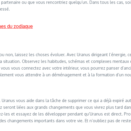
artenaire ou que vous rencontriez quelqu’un. Dans tous les cas, soig
lessé.
ignes du zodiaque
ou non, laissez les choses évoluer. Avec Uranus dirigeant l’énergie, ce
a situation. Observez les habitudes, schémas et complexes mentaux qui
 vous vous connectez avec votre intérieur, vous pourrez panser d’anc
galement vous attendre à un déménagement et à la formation d’un n
 Uranus vous aide dans la tâche de supprimer ce qui a déjà expiré a
ez seront liées aux grands changements que vous vivrez plus tard da
z-les et essayez de les développer pendant qu’Uranus est direct. Prof
 des changements importants dans votre vie. Et n’oubliez pas de reste