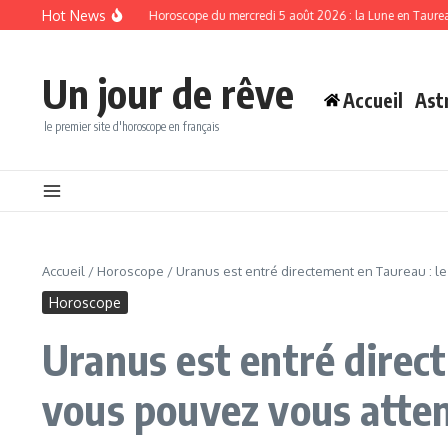
Aller au contenu
Hot News
e lève aujourd’hui
Horoscope du mercredi 5 août 2026 : la Lune en Taureau favori
Un jour de rêve
Accueil
Ast
le premier site d'horoscope en français
Accueil
/
Horoscope
/
Uranus est entré directement en Taureau : 
Horoscope
Uranus est entré direc
vous pouvez vous atten