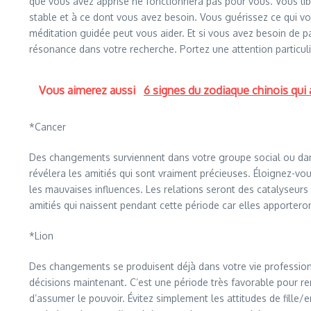
que vous avez apprise ne fonctionnera pas pour vous. Vous lib
stable et à ce dont vous avez besoin. Vous guérissez ce qui 
méditation guidée peut vous aider. Et si vous avez besoin de p
résonance dans votre recherche. Portez une attention particuliè
Vous aimerez aussi
6 signes du zodiaque chinois qui a
*Cancer
Des changements surviennent dans votre groupe social ou dans 
révélera les amitiés qui sont vraiment précieuses. Éloignez-vo
les mauvaises influences. Les relations seront des catalyseur
amitiés qui naissent pendant cette période car elles apportero
*Lion
Des changements se produisent déjà dans votre vie professionn
décisions maintenant. C’est une période très favorable pour r
d’assumer le pouvoir. Évitez simplement les attitudes de fille/