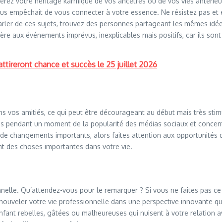
érez votre héritage karmique de vos ancêtres ou de vos vies antérie
vous empêchait de vous connecter à votre essence. Ne résistez pas e
arler de ces sujets, trouvez des personnes partageant les mêmes idées 
re aux événements imprévus, inexplicables mais positifs, car ils sont 
ttireront chance et succès le 25 juillet 2026
vos amitiés, ce qui peut être décourageant au début mais très stimul
us pendant un moment de la popularité des médias sociaux et concentr
s de changements importants, alors faites attention aux opportunités
nt des choses importantes dans votre vie.
elle. Qu’attendez-vous pour le remarquer ? Si vous ne faites pas ce 
enouveler votre vie professionnelle dans une perspective innovante q
enfant rebelles, gâtées ou malheureuses qui nuisent à votre relation av