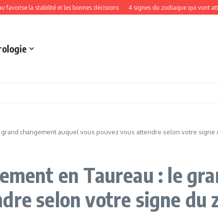
se la stabilité et les bonnes décisions
4 signes du zodiaque qui vont attirer l’
rologie
le grand changement auquel vous pouvez vous attendre selon votre signe 
tement en Taureau : le g
dre selon votre signe du 