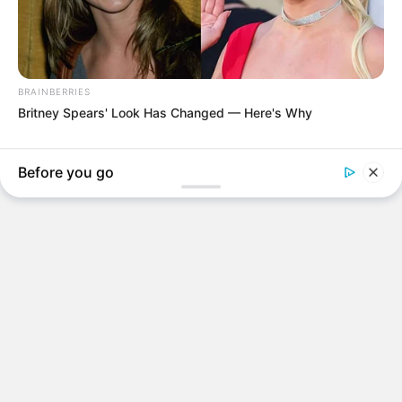
6 octobre 2020
BRAINBERRIES
Britney Spears' Look Has Changed — Here's Why
Before you go