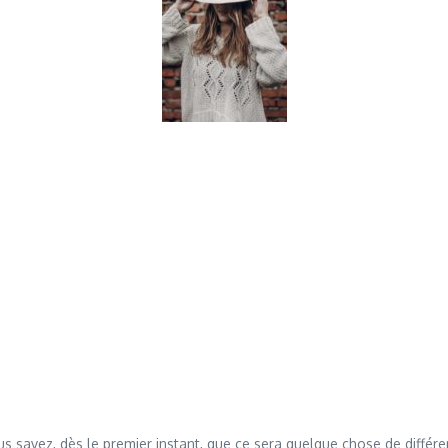
 savez, dès le premier instant, que ce sera quelque chose de différ