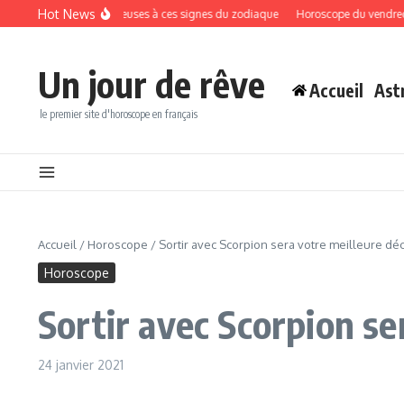
Aller au contenu
Hot News
 surprises amoureuses à ces signes du zodiaque
Horoscope du vendredi 7 août 
Un jour de rêve
Accueil
Ast
le premier site d'horoscope en français
Accueil
/
Horoscope
/
Sortir avec Scorpion sera votre meilleure déc
Horoscope
Sortir avec Scorpion se
24 janvier 2021