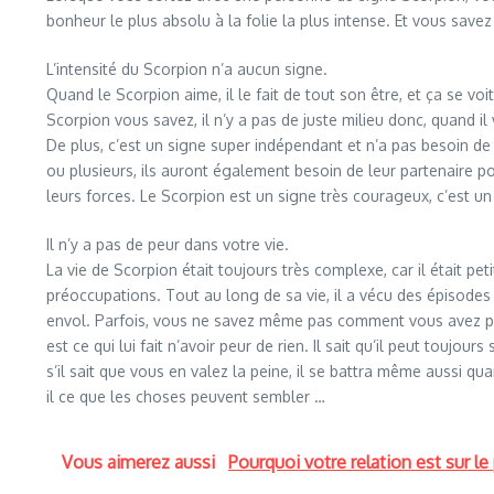
bonheur le plus absolu à la folie la plus intense. Et vous save
L’intensité du Scorpion n’a aucun signe.
Quand le Scorpion aime, il le fait de tout son être, et ça se vo
Scorpion vous savez, il n’y a pas de juste milieu donc, quand il
De plus, c’est un signe super indépendant et n’a pas besoin de 
ou plusieurs, ils auront également besoin de leur partenaire pour
leurs forces. Le Scorpion est un signe très courageux, c’est u
Il n’y a pas de peur dans votre vie.
La vie de Scorpion était toujours très complexe, car il était pe
préoccupations. Tout au long de sa vie, il a vécu des épisodes q
envol. Parfois, vous ne savez même pas comment vous avez pu vou
est ce qui lui fait n’avoir peur de rien. Il sait qu’il peut toujo
s’il sait que vous en valez la peine, il se battra même aussi qu
il ce que les choses peuvent sembler …
Vous aimerez aussi
Pourquoi votre relation est sur l