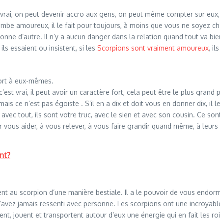
est vrai, on peut devenir accro aux gens, on peut même compter sur eu
ombe amoureux, il le fait pour toujours, à moins que vous ne soyez cha
e d’autre. Il n’y a aucun danger dans la relation quand tout va bien
ls essaient ou insistent, si les
Scorpions sont vraiment amoureux
, i
pport à eux-mêmes.
st vrai, il peut avoir un caractère fort, cela peut être le plus grand 
mais ce n’est pas égoïste . S’il en a dix et doit vous en donner dix, il 
t avec tout, ils sont votre truc, avec le sien et avec son cousin. Ce 
ur vous aider, à vous relever, à vous faire grandir quand même, à leurs
ant?
nt au scorpion d’une manière bestiale. Il a le pouvoir de vous endorm
’avez jamais ressenti avec personne. Les scorpions ont une incroyable 
saient, jouent et transportent autour d’eux une énergie qui en fait les r