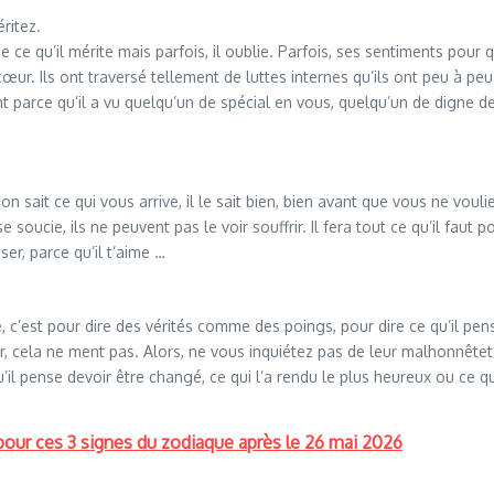
ritez.
de ce qu’il mérite mais parfois, il oublie. Parfois, ses sentiments pour
œur. Ils ont traversé tellement de luttes internes qu’ils ont peu à peu 
 parce qu’il a vu quelqu’un de spécial en vous, quelqu’un de digne de
 sait ce qui vous arrive, il le sait bien, bien avant que vous ne vouli
cie, ils ne peuvent pas le voir souffrir. Il fera tout ce qu’il faut pour
iser, parce qu’il t’aime …
e, c’est pour dire des vérités comme des poings, pour dire ce qu’il pens
er, cela ne ment pas. Alors, ne vous inquiétez pas de leur malhonnêteté 
il pense devoir être changé, ce qui l’a rendu le plus heureux ou ce qui l
e pour ces 3 signes du zodiaque après le 26 mai 2026