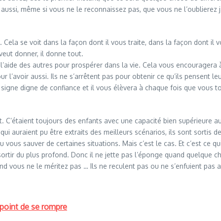
z aussi, même si vous ne le reconnaissez pas, que vous ne l’oublierez 
it. Cela se voit dans la façon dont il vous traite, dans la façon dont i
 veut donner, il donne tout.
l’aide des autres pour prospérer dans la vie. Cela vous encouragera à 
 l’avoir aussi. Ils ne s’arrêtent pas pour obtenir ce qu’ils pensent leur
n signe digne de confiance et il vous élèvera à chaque fois que vous
tit. C’étaient toujours des enfants avec une capacité bien supérieure 
ui auraient pu être extraits des meilleurs scénarios, ils sont sortis de
s sauver de certaines situations. Mais c’est le cas. Et c’est ce qui l
urs sortir du plus profond. Donc il ne jette pas l’éponge quand quelque c
and vous ne le méritez pas … Ils ne reculent pas ou ne s’enfuient pas a
e point de se rompre