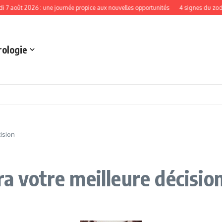
2026 : une journée propice aux nouvelles opportunités
4 signes du zodiaque qui
rologie
ision
ra votre meilleure décisio