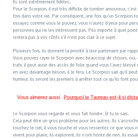
Ils sont extrêmement fidèles.
Pour le Scorpion, il est très difficile de tomber amoureux, c’
fois dans votre vie. Par conséquent, une fois qu’un Scorpion t
essayez comme vous le pouvez, vous n’aurez d’yeux pour personn
personnes qui ne les intéressent pas. Peu importe à quel point i
restera pas à vos côtés s’il n’est pas clair à ce sujet.
Plusieurs fois, ils donnent la priorité à leur partenaire par ra
Vous pouvez rayer le Scorpion avec beaucoup de choses, oui, c’e
trahi, il peut avoir des accès de folie quand vous l’avez blessé 
en avez davantage besoin, il le fera. Le Scorpion sait qu’il peu
humeur, ils seront les premiers à arrêter tout ce qu’ils font po
Vous aimerez aussi
Pourquoi le Taureau est-il si dist
Le Scorpion vous regarde et vous fait fondre. Et tu le sais.
Cela peut être un gros problème pour les autres. Ils s’accroche
touchez le ciel, il vous touche et vous ressentez ce que vous n
vivent pour plaire, ils explorent, ils n’ont honte de rien, ils es