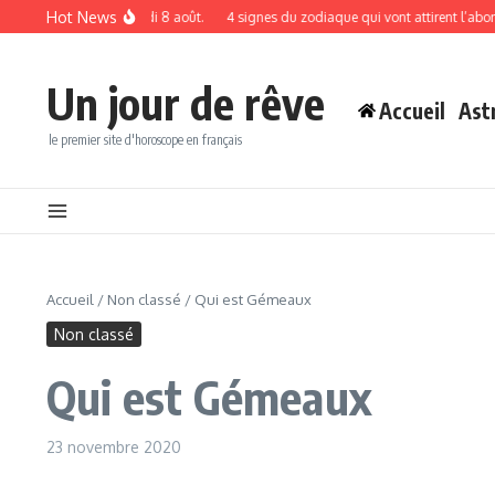
Aller au contenu
Hot News
n Cancer, le samedi 8 août.
4 signes du zodiaque qui vont attirent l’abondance e
Un jour de rêve
Accueil
Ast
le premier site d'horoscope en français
Accueil
/
Non classé
/
Qui est Gémeaux
Non classé
Qui est Gémeaux
23 novembre 2020