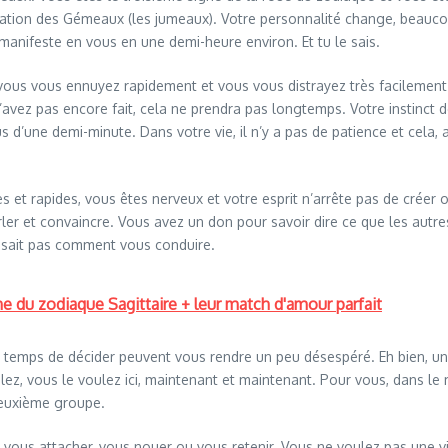
tion des Gémeaux (les jumeaux). Votre personnalité change, beaucoup, 
 manifeste en vous en une demi-heure environ. Et tu le sais.
vous vous ennuyez rapidement et vous vous distrayez très facilemen
e l’avez pas encore fait, cela ne prendra pas longtemps. Votre instinct
s d’une demi-minute. Dans votre vie, il n’y a pas de patience et cela, a
 et rapides, vous êtes nerveux et votre esprit n’arrête pas de créer
parler et convaincre. Vous avez un don pour savoir dire ce que les a
 sait pas comment vous conduire.
gne du zodiaque Sagittaire + leur match d'amour parfait
e temps de décider peuvent vous rendre un peu désespéré. Eh bien, un
z, vous le voulez ici, maintenant et maintenant. Pour vous, dans le 
 deuxième groupe.
part, vous attacher, vous nouer ou vous retenir. Vous ne voulez pas un