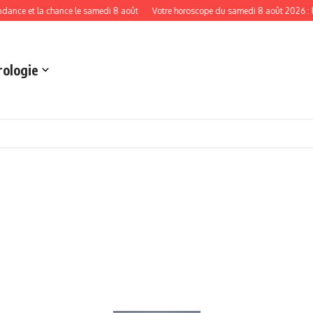
t la chance le samedi 8 août
Votre horoscope du samedi 8 août 2026 : le portail
rologie