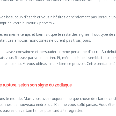
ez beaucoup d’esprit et vous n’hésitez généralement pas lorsque vous
mpt de votre humour « pervers ».
s en même temps et bien fait que le reste des signes. Tout type de ro
ter. Les emplois monotones ne durent pas trois jours.
vous savez convaincre et persuader comme personne d’autre. Au début
is vous finissez par vous en tirer. Et, même celui qui semblait plus 
un esquimau. Et vous utilisez assez bien ce pouvoir. Cette tendance 
 rupture, selon son signe du zodiaque
ce dans le monde. Mais vous avez toujours quelque chose de clair et c’
ersonnes, de nouveaux endroits … Rien ne vous suffit jamais. Vous êt
s passez un certain temps plus tard à le regretter.