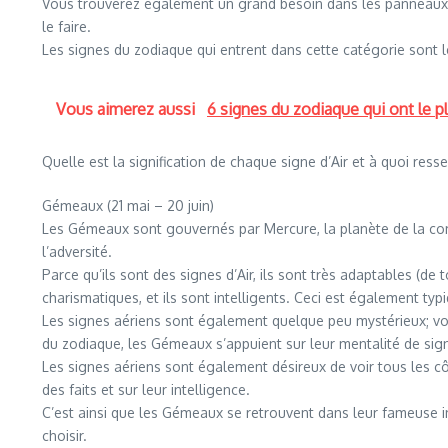
Vous trouverez également un grand besoin dans les panneaux Air
le faire.
Les signes du zodiaque qui entrent dans cette catégorie sont 
Vous aimerez aussi
6 signes du zodiaque qui ont le p
Quelle est la signification de chaque signe d’Air et à quoi res
Gémeaux (21 mai – 20 juin)
Les Gémeaux sont gouvernés par Mercure, la planète de la commu
l’adversité.
Parce qu’ils sont des signes d’Air, ils sont très adaptables (de
charismatiques, et ils sont intelligents. Ceci est également typ
Les signes aériens sont également quelque peu mystérieux; vo
du zodiaque, les Gémeaux s’appuient sur leur mentalité de sig
Les signes aériens sont également désireux de voir tous les cô
des faits et sur leur intelligence.
C’est ainsi que les Gémeaux se retrouvent dans leur fameuse ind
choisir.