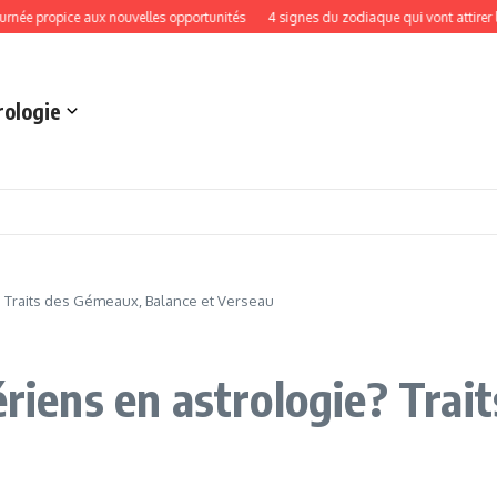
ropice aux nouvelles opportunités
4 signes du zodiaque qui vont attirer l’abond
rologie
? Traits des Gémeaux, Balance et Verseau
ériens en astrologie? Tra