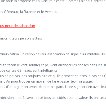
 pour la propreté et l’ouverture d’esprit. Comme l’air peut entrer n’
les Gémeaux, la Balance et le Verseau.
lus peur de l'abandon
semblent leurs personnalités?
nication. En raison de leur association de signe d’Air mutable, ils 
 toute façon le vent souffle) et peuvent arranger les choses dans les s
ique car les Gémeaux sont intelligents.
us ne pouvez pas toujours dire ce qu’ils pensent et, dans le cas des
ne d’Air pour trouver un moyen de faire passer leur message.
tés d’un argument avant de prendre parti. Ils ne signent rien avec leu
écision – après avoir pesé tous les côtés pour la valeur, ils ont tell