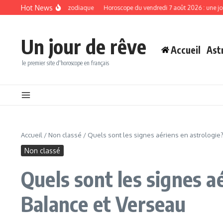
Aller au contenu
Hot News
s à ces signes du zodiaque
Horoscope du vendredi 7 août 2026 : une journée p
Un jour de rêve
Accueil
Ast
le premier site d'horoscope en français
Accueil
/
Non classé
/
Quels sont les signes aériens en astrologie
Non classé
Quels sont les signes a
Balance et Verseau