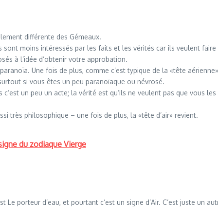
calement différente des Gémeaux.
ont moins intéressés par les faits et les vérités car ils veulent fair
sés à l’idée d’obtenir votre approbation.
 paranoïa. Une fois de plus, comme c’est typique de la «tête aérienne» 
r, surtout si vous êtes un peu paranoïaque ou névrosé.
c’est un peu un acte; la vérité est qu’ils ne veulent pas que vous le
ssi très philosophique – une fois de plus, la «tête d’air» revient.
u signe du zodiaque Vierge
st Le porteur d’eau, et pourtant c’est un signe d’Air. C’est juste un a