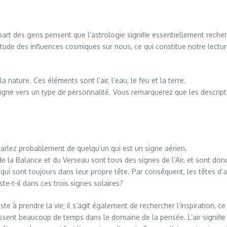
part des gens pensent que l’astrologie signifie essentiellement reche
l’étude des influences cosmiques sur nous, ce qui constitue notre lec
nature. Ces éléments sont l’air, l’eau, le feu et la terre.
e signe vers un type de personnalité. Vous remarquerez que les descri
arlez probablement de quelqu’un qui est un signe aérien.
la Balance et du Verseau sont tous des signes de l’Air, et sont donc 
 qui sont toujours dans leur propre tête. Par conséquent, les têtes d’ai
e-t-il dans ces trois signes solaires?
iste à prendre la vie; il s’agit également de rechercher l’inspiration, ce 
ssent beaucoup de temps dans le domaine de la pensée. L’air signifie l