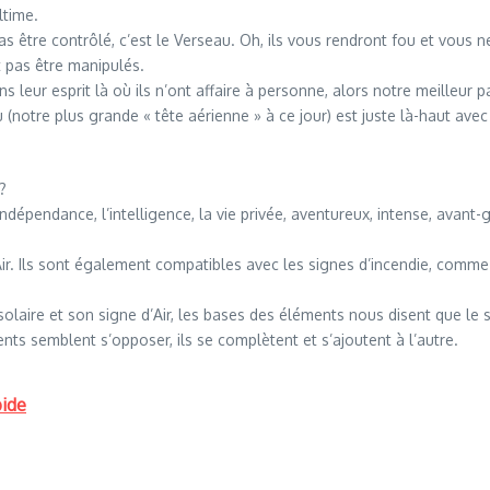
ltime.
ut pas être contrôlé, c’est le Verseau. Oh, ils vous rendront fou et vou
 pas être manipulés.
ans leur esprit là où ils n’ont affaire à personne, alors notre meilleur pa
(notre plus grande « tête aérienne » à ce jour) est juste là-haut ave
?
ndépendance, l’intelligence, la vie privée, aventureux, intense, avant-ga
r. Ils sont également compatibles avec les signes d’incendie, comme 
olaire et son signe d’Air, les bases des éléments nous disent que le
nts semblent s’opposer, ils se complètent et s’ajoutent à l’autre.
pide