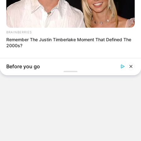
BRAINBERRIES
Remember The Justin Timberlake Moment That Defined The
2000s?
Before you go