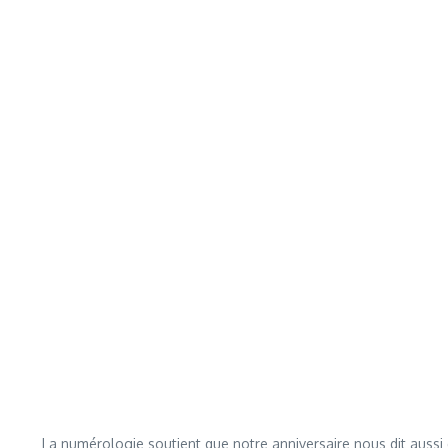
La numérologie soutient que notre anniversaire nous dit aussi 