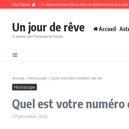
Aller au contenu
Hot News
 l’abondance et la chance lorsque Vénus entre en Balance le jeudi 6 août
Horosc
Un jour de rêve
Accueil
Ast
le premier site d'horoscope en français
Accueil
/
Horoscope
/
Quel est votre numéro de vie
Horoscope
Quel est votre numéro 
29 décembre 2020