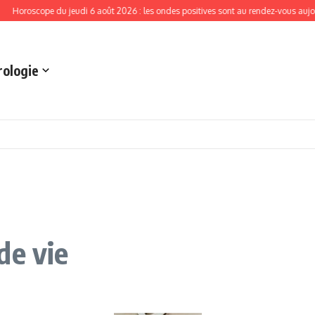
ope du jeudi 6 août 2026 : les ondes positives sont au rendez-vous aujourd’hui
rologie
de vie