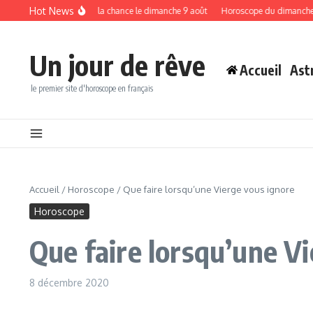
Aller au contenu
Hot News
rer l’abondance et la chance le dimanche 9 août
Horoscope du dimanche 9 août 2
Un jour de rêve
Accueil
Ast
le premier site d'horoscope en français
Accueil
/
Horoscope
/
Que faire lorsqu’une Vierge vous ignore
Horoscope
Que faire lorsqu’une V
8 décembre 2020