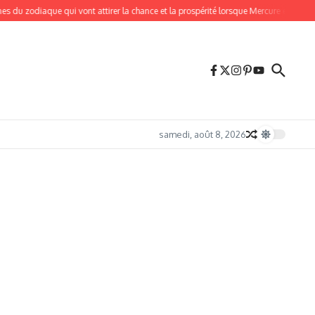
diaque qui vont attirer la chance et la prospérité lorsque Mercure entre en Lion le 
samedi, août 8, 2026