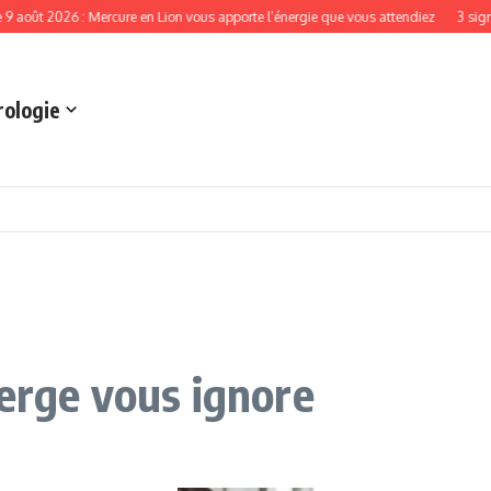
026 : Mercure en Lion vous apporte l’énergie que vous attendiez
3 signes du zo
rologie
ierge vous ignore