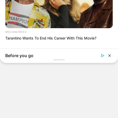
BRAINBERRIES
Tarantino Wants To End His Career With This Movie?
Before you go