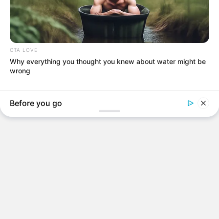
CTA LOVE
Why everything you thought you knew about water might be
wrong
Before you go