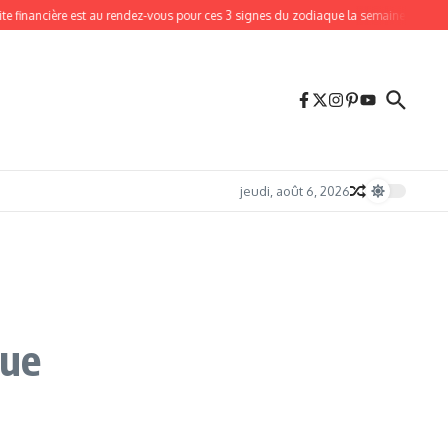
cière est au rendez-vous pour ces 3 signes du zodiaque la semaine du 10 au 16 aoû
jeudi, août 6, 2026
que