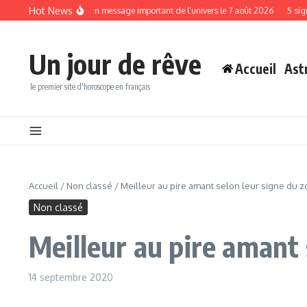
Aller au contenu
Hot News
i vont recevoir un message important de l’univers le 7 août 2026
5 signes du z
Un jour de rêve
Accueil
Ast
le premier site d'horoscope en français
Accueil
/
Non classé
/
Meilleur au pire amant selon leur signe du 
Non classé
Meilleur au pire amant 
14 septembre 2020