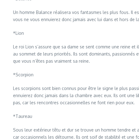
Un homme Balance réalisera vos fantasmes les plus fous. Il est tr
vous ne vous ennuierez donc jamais avec lui dans et hors de la 
*Lion
Le roi Lion s’assure que sa dame se sent comme une reine et il s
au sommet de leurs priorités. Ils sont dominants, passionnés et
que vous n’êtes pas vraiment sa reine.
*Scorpion
Les scorpions sont bien connus pour être le signe le plus pas
ennuierez donc jamais dans la chambre avec eux. Ils ont une lib
pas, car les rencontres occasionnelles ne font rien pour eux.
*Taureau
Sous leur extérieur têtu et dur se trouve un homme tendre et a
car occasionnels les détourne. Ils ont soif de stabilité et un