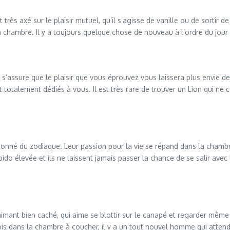
ès axé sur le plaisir mutuel, qu’il s’agisse de vanille ou de sortir de l
chambre. Il y a toujours quelque chose de nouveau à l’ordre du jour et
’assure que le plaisir que vous éprouvez vous laissera plus envie de lu
 totalement dédiés à vous. Il est très rare de trouver un Lion qui ne 
sionné du zodiaque. Leur passion pour la vie se répand dans la chambr
ido élevée et ils ne laissent jamais passer la chance de se salir avec
imant bien caché, qui aime se blottir sur le canapé et regarder même u
e fois dans la chambre à coucher, il y a un tout nouvel homme qui atte