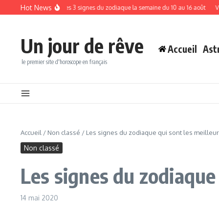
Aller au contenu
Hot News
endez-vous pour ces 3 signes du zodiaque la semaine du 10 au 16 août
Voici le jo
Un jour de rêve
Accueil
Ast
le premier site d'horoscope en français
Accueil
/
Non classé
/
Les signes du zodiaque qui sont les meille
Non classé
Les signes du zodiaque
14 mai 2020