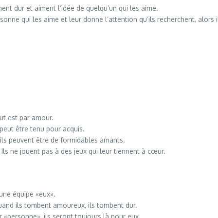
ment dur et aiment l’idée de quelqu’un qui les aime.
rsonne qui les aime et leur donne l’attention qu’ils recherchent, alors 
ut est par amour.
peut être tenu pour acquis.
 ils peuvent être de formidables amants.
 Ils ne jouent pas à des jeux qui leur tiennent à cœur.
 une équipe «eux».
uand ils tombent amoureux, ils tombent dur.
 «personne», ils seront toujours là pour eux.