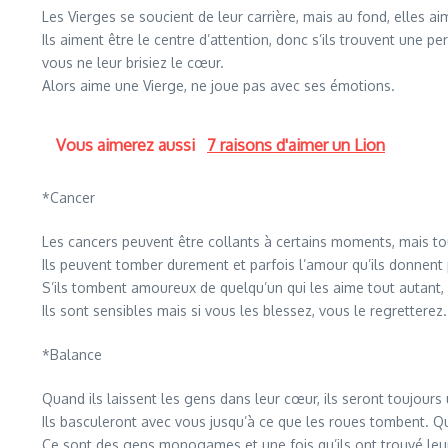
Les Vierges se soucient de leur carrière, mais au fond, elles ai
Ils aiment être le centre d’attention, donc s’ils trouvent une pe
vous ne leur brisiez le cœur.
Alors aime une Vierge, ne joue pas avec ses émotions.
Vous aimerez aussi
7 raisons d'aimer un Lion
*Cancer
Les cancers peuvent être collants à certains moments, mais to
Ils peuvent tomber durement et parfois l’amour qu’ils donnent 
S’ils tombent amoureux de quelqu’un qui les aime tout autant,
Ils sont sensibles mais si vous les blessez, vous le regretterez.
*Balance
Quand ils laissent les gens dans leur cœur, ils seront toujours
Ils basculeront avec vous jusqu’à ce que les roues tombent. Q
Ce sont des gens monogames et une fois qu’ils ont trouvé leur