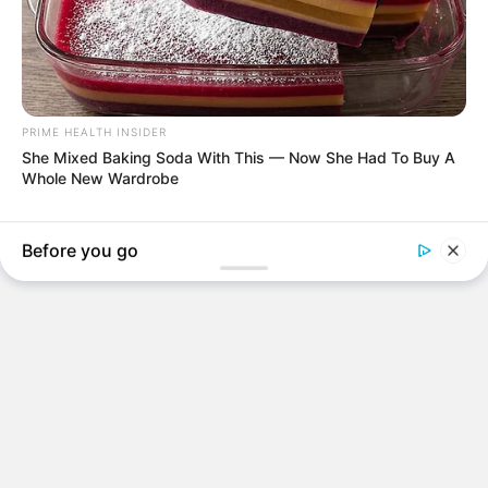
la semaine du 18 au 24 mai
16 mai 2026
PRIME HEALTH INSIDER
She Mixed Baking Soda With This — Now She Had To Buy A
Whole New Wardrobe
Before you go