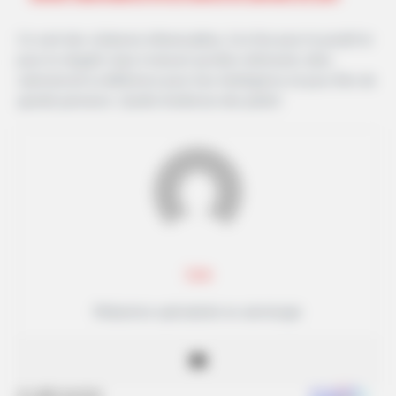
Ce sont des créatures influençables, à la fois pour le positif et
pour le négatif, mais à mesure qu’elles mûrissent, elles
valoriseront la différence pour leur intelligence et pour être de
grands penseurs. Quelle tendresse des petits!
Lea
Rédactrice spécialisée en astrologie