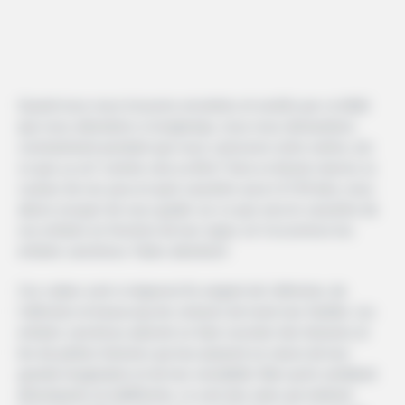
Quand nous nous trouvons enceintes et excités par ce bébé
que nous attendons si longtemps, nous nous demandons
constamment pendant que nous caressons notre ventre, est-
ce que ça va? comme cela va être? Sera-ce blond, marron, la
couleur de ses yeux et quel caractère aura-t-il? Eh bien, nous
allons essayer de vous guider sur ce que sera le caractère de
vos enfants en fonction de leur signe, en l’occurrence les
enfants cancéreux. Faites attention!
Ces crabes sont si mignons! Ils exigent de l’affection, de
l’affection et beaucoup de contacts de toute leur famille. Les
enfants cancéreux adorent se faire raconter des histoires et
lire de petites histoires qui leur plaisent en raison de leur
grande imagination et de leur sensibilité. Bien qu’ils semblent
désemparés et indifférents, ce sont des nains qui mettent