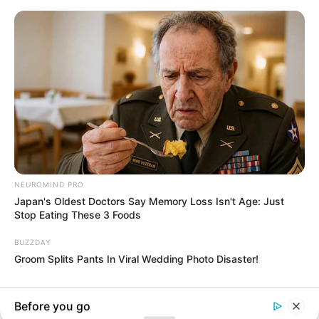
Aller au contenu
Hot News
tude prend enfin fin pour ces 3 signes du zodiaque le dimanche 9 août
4 signes 
Un jour de rêve
Menu
le premier site d'horoscope en français
Accueil
/
Horoscope
/
Les enfants Cancer
NEUROMIND PRO
Japan's Oldest Doctors Say Memory Loss Isn't Age: Just
Horoscope
Stop Eating These 3 Foods
Les enfants Cancer
BUZZDAY
21 décembre 2020
Groom Splits Pants In Viral Wedding Photo Disaster!
Before you go