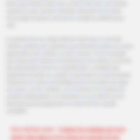
beaucoup d’efforts dans tout ce qu’ils font avec une grande
capacité et avec de bons résultats, devenant encore plus
encouragés lorsqu’ils sont pris en compte et admirés pour
cela.
Les parents de ces crabes doivent savoir que ce sont des
enfants quelque peu capricieux qui utiliseront toutes les armes
appropriées pour réaliser ce qu’ils veulent. S’il est enseigné
avec beaucoup d’amour, de tendresse et de valeurs, ils seront
des destinataires bons et compréhensifs. La famille doit
également prendre en compte à quel point un environnement
chaleureux et calme est bénéfique pour les enfants du signe
du Cancer, car les combats, cris et tensions à la maison les
rendent individualistes, se refermant sur eux-mêmes et les
affectant psychologiquement en raison de leur grande
sensibilité. .
Vous aimerez aussi
4 signes du zodiaque qui vont
attirer l'abondance et la chance le samedi 20 juin