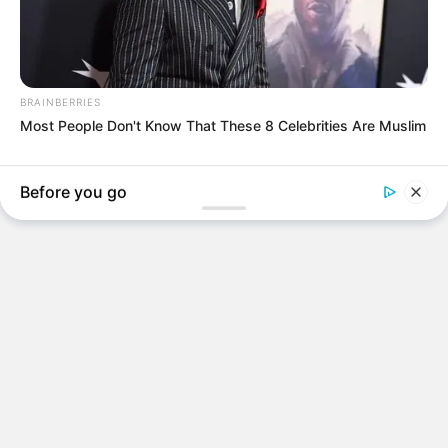
BRAINBERRIES
Most People Don't Know That These 8 Celebrities Are Muslim
Before you go