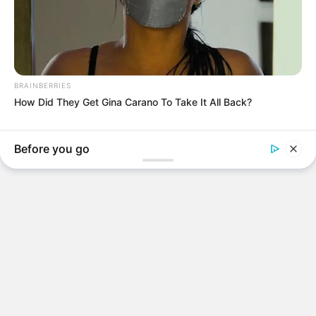
BRAINBERRIES
How Did They Get Gina Carano To Take It All Back?
Before you go