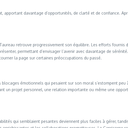
, apportant davantage d’opportunités, de clarté et de confiance. Aprè
Taureau retrouve progressivement son équilibre. Les efforts fournis d
présenter, permettant d’envisager l’avenir avec davantage de sérénité
à tourner la page sur certaines préoccupations du passé.
es blocages émotionnels qui pesaient sur son moral s’estompent peu à
ant un projet personnel, une relation importante ou même une opportun
bilités qui semblaient pesantes deviennent plus faciles à gérer, tandi
s enrichissantes et les collaborations prometteuses. Le Capricorne r