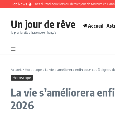
Aller au contenu
Hot News
t fin pour ces 3 signes du zodiaque lors du dernier jour de Mercure en Cancer, le sa
Un jour de rêve
Accueil
Ast
le premier site d'horoscope en français
Accueil
/
Horoscope
/
La vie s’améliorera enfin pour ces 3 signes d
Horoscope
La vie s’améliorera enf
2026