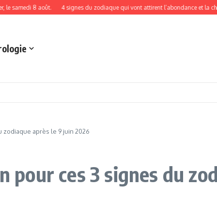
medi 8 août.
4 signes du zodiaque qui vont attirent l’abondance et la chance le
rologie
u zodiaque après le 9 juin 2026
in pour ces 3 signes du zod