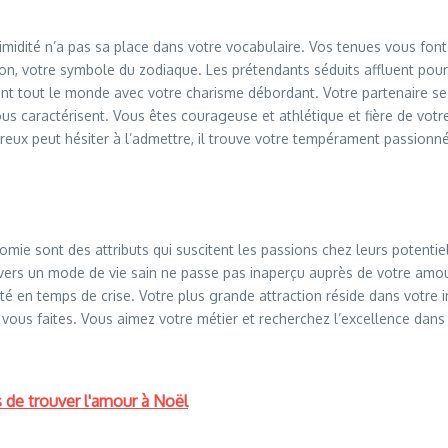
a timidité n’a pas sa place dans votre vocabulaire. Vos tenues vous fon
n, votre symbole du zodiaque. Les prétendants séduits affluent pour p
ant tout le monde avec votre charisme débordant. Votre partenaire 
 vous caractérisent. Vous êtes courageuse et athlétique et fière de 
ux peut hésiter à l’admettre, il trouve votre tempérament passionné l
onomie sont des attributs qui suscitent les passions chez leurs potent
ers un mode de vie sain ne passe pas inaperçu auprès de votre amou
té en temps de crise. Votre plus grande attraction réside dans votre in
 vous faites. Vous aimez votre métier et recherchez l’excellence da
s de trouver l'amour à Noël