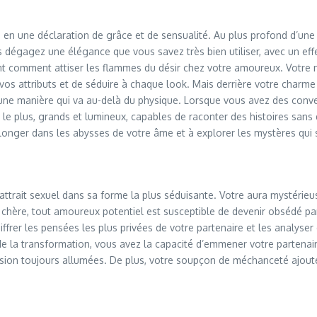
 en une déclaration de grâce et de sensualité. Au plus profond d’u
s dégagez une élégance que vous savez très bien utiliser, avec un effe
ent comment attiser les flammes du désir chez votre amoureux. Votre ma
os attributs et de séduire à chaque look. Mais derrière votre charme p
d’une manière qui va au-delà du physique. Lorsque vous avez des conv
 le plus, grands et lumineux, capables de raconter des histoires sans
longer dans les abysses de votre âme et à explorer les mystères qui 
ttrait sexuel dans sa forme la plus séduisante. Votre aura mystérieu
chère, tout amoureux potentiel est susceptible de devenir obsédé par 
hiffrer les pensées les plus privées de votre partenaire et les analyse
e la transformation, vous avez la capacité d’emmener votre partenai
ssion toujours allumées. De plus, votre soupçon de méchanceté ajout