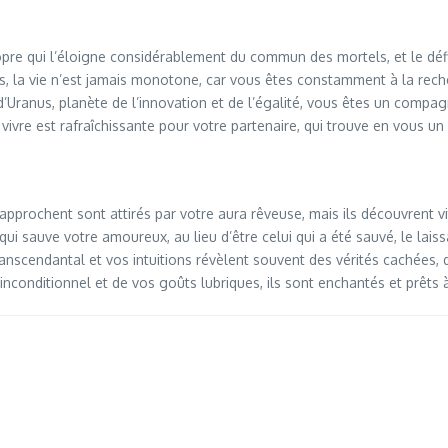
opre qui l’éloigne considérablement du commun des mortels, et le défi
és, la vie n’est jamais monotone, car vous êtes constamment à la rec
d’Uranus, planète de l’innovation et de l’égalité, vous êtes un compagn
vivre est rafraîchissante pour votre partenaire, qui trouve en vous un es
prochent sont attirés par votre aura rêveuse, mais ils découvrent vit
qui sauve votre amoureux, au lieu d’être celui qui a été sauvé, le lais
scendantal et vos intuitions révèlent souvent des vérités cachées, 
 inconditionnel et de vos goûts lubriques, ils sont enchantés et prêts