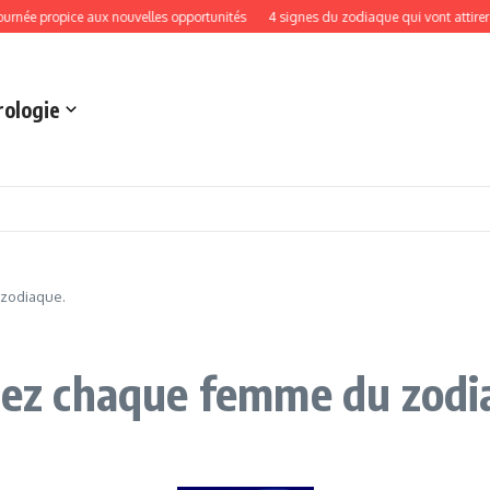
propice aux nouvelles opportunités
4 signes du zodiaque qui vont attirer l’abon
rologie
 zodiaque.
chez chaque femme du zodi