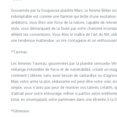
Gouvernée par la fougueuse planète Mars, la femme Bélier incar
indomptable est comme une flamme qui brûle d’une excitation i
ambitions, vous êtes une force de la nature, capable de releve
style, vous démarquant de la foule par votre charisme incompar
défient les conventions. Vous êtes le maître de l’art du flirt, 
une tendresse inattendue, un rire contagieux et un enthousiasm
*Taureau
Les femmes Taureau, gouvernées par la planète sensuelle Vénus
mélange irrésistible de force et de vulnérabilité, créant un m
comment l’obtenir, sans avoir besoin de vantardise ou d’agress
Mais votre arme la plus séduisante est peut-être votre voix, 
simple, vous n’avez pas peur de montrer vos talents créatifs, q
d’attrait pour votre entourage, même si parfois votre entêtem
total, en enveloppant votre partenaire dans une étreinte à la f
*Gémeaux