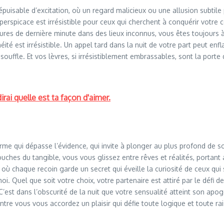
népuisable d’excitation, où un regard malicieux ou une allusion subti
 perspicace est irrésistible pour ceux qui cherchent à conquérir votre
ures de dernière minute dans des lieux inconnus, vous êtes toujours 
néité est irrésistible. Un appel tard dans la nuit de votre part peut e
uffle. Et vos lèvres, si irrésistiblement embrassables, sont la porte 
irai quelle est ta façon d'aimer.
rme qui dépasse l’évidence, qui invite à plonger au plus profond de son
couches du tangible, vous vous glissez entre rêves et réalités, porta
ù chaque recoin garde un secret qui éveille la curiosité de ceux qui
oi. Quel que soit votre choix, votre partenaire est attiré par le défi 
 dans l’obscurité de la nuit que votre sensualité atteint son apogée,
ntre vous vous accordez un plaisir qui défie toute logique et toute ra