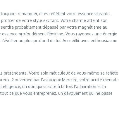
t toujours remarquer, elles reflètent votre essence vibrante,
rofiter de votre style excitant. Votre charme atteint son
se sentira probablement dépassé par votre magnétisme au
votre essence profondément féminine. Vous rayonnez une énergie
’éveiller au plus profond de lui. Accueillir avec enthousiasme
iels prétendants. Votre soin méticuleux de vous-même se reflète
reux. Gouvernée par l’astucieux Mercure, votre acuité mentale
telligence, un don qui suscite à la fois l’admiration et la
ns tout ce que vous entreprenez, un dévouement qui ne passe