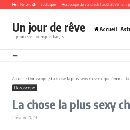
Aller au contenu
Hot News
ses à ces signes du zodiaque
Horoscope du vendredi 7 août 2026 : une journée 
Un jour de rêve
Accueil
Ast
le premier site d'horoscope en français
Accueil
/
Horoscope
/
La chose la plus sexy chez chaque femme du
Horoscope
La chose la plus sexy 
1 février 2024