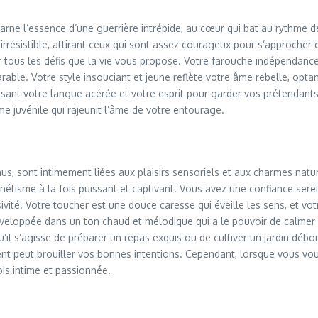
ne l’essence d’une guerrière intrépide, au cœur qui bat au rythme de 
rrésistible, attirant ceux qui sont assez courageux pour s’approche
r tous les défis que la vie vous propose. Votre farouche indépendance
able. Votre style insouciant et jeune reflète votre âme rebelle, opta
utilisant votre langue acérée et votre esprit pour garder vos prétendant
e juvénile qui rajeunit l’âme de votre entourage.
, sont intimement liées aux plaisirs sensoriels et aux charmes natur
agnétisme à la fois puissant et captivant. Vous avez une confiance se
ivité. Votre toucher est une douce caresse qui éveille les sens, et 
enveloppée dans un ton chaud et mélodique qui a le pouvoir de calmer
u’il s’agisse de préparer un repas exquis ou de cultiver un jardin dé
ent peut brouiller vos bonnes intentions. Cependant, lorsque vous v
ois intime et passionnée.