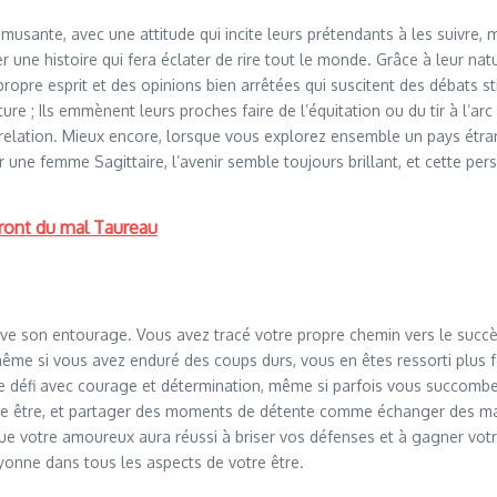
sante, avec une attitude qui incite leurs prétendants à les suivre, m
nter une histoire qui fera éclater de rire tout le monde. Grâce à leur
propre esprit et des opinions bien arrêtées qui suscitent des débats s
ure ; Ils emmènent leurs proches faire de l’équitation ou du tir à l’a
a relation. Mieux encore, lorsque vous explorez ensemble un pays étr
 une femme Sagittaire, l’avenir semble toujours brillant, et cette persp
ront du mal Taureau
e son entourage. Vous avez tracé votre propre chemin vers le succès
 même si vous avez enduré des coups durs, vous en êtes ressorti plus 
ue défi avec courage et détermination, même si parfois vous succombez 
tre être, et partager des moments de détente comme échanger des mas
s que votre amoureux aura réussi à briser vos défenses et à gagner votr
onne dans tous les aspects de votre être.