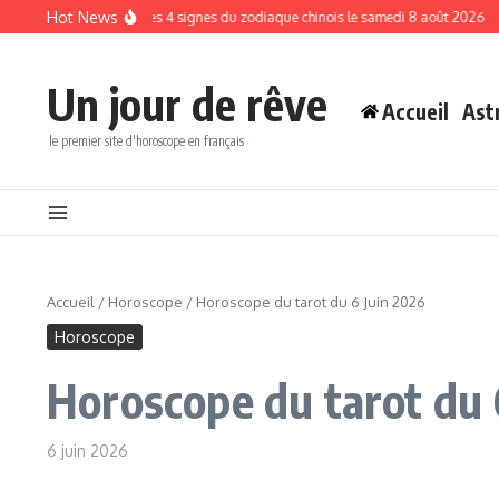
Aller au contenu
Hot News
nt en place pour ces 4 signes du zodiaque chinois le samedi 8 août 2026
Horosc
Un jour de rêve
Accueil
Ast
le premier site d'horoscope en français
Accueil
/
Horoscope
/
Horoscope du tarot du 6 Juin 2026
Horoscope
Horoscope du tarot du 
6 juin 2026