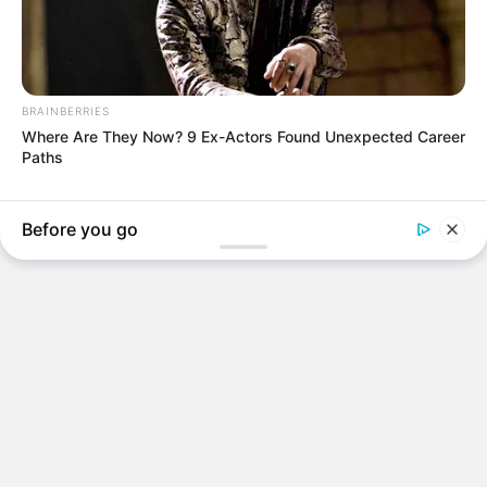
BRAINBERRIES
Where Are They Now? 9 Ex-Actors Found Unexpected Career
Paths
Before you go