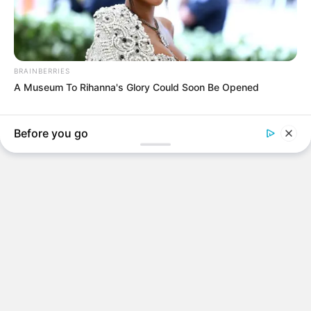
BRAINBERRIES
A Museum To Rihanna's Glory Could Soon Be Opened
Before you go