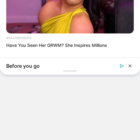
BRAINBERRIES
Have You Seen Her GRWM? She Inspires Millions
Before you go