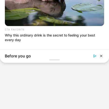
CTA FAVORITE
Why this ordinary drink is the secret to feeling your best
every day
Before you go