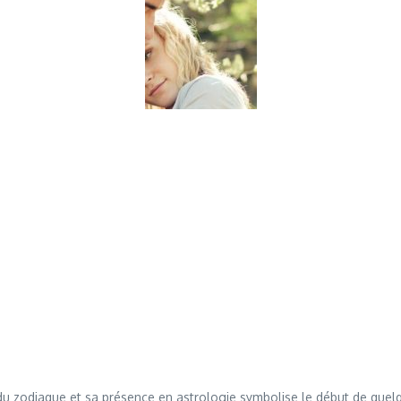
gne du zodiaque et sa présence en astrologie symbolise le début de que