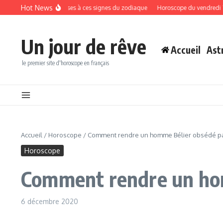
Aller au contenu
Hot News
 surprises amoureuses à ces signes du zodiaque
Horoscope du vendredi 7 août 
Un jour de rêve
Accueil
Ast
le premier site d'horoscope en français
Accueil
/
Horoscope
/
Comment rendre un homme Bélier obsédé p
Horoscope
Comment rendre un ho
6 décembre 2020