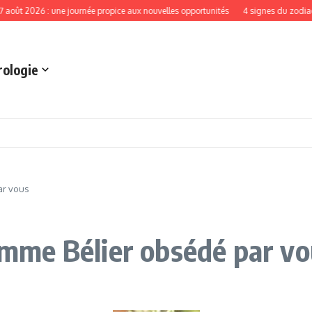
2026 : une journée propice aux nouvelles opportunités
4 signes du zodiaque qui
rologie
ar vous
mme Bélier obsédé par vo