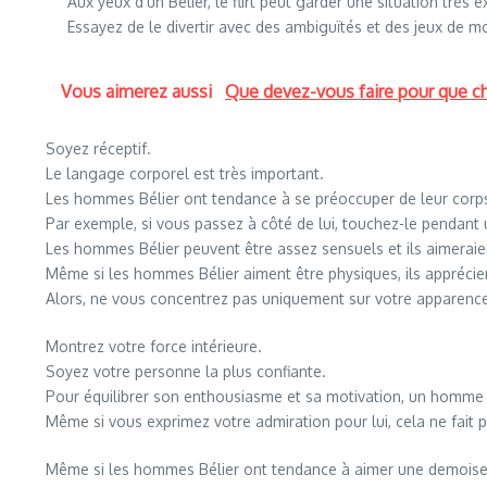
Aux yeux d’un Bélier, le flirt peut garder une situation très e
Essayez de le divertir avec des ambiguïtés et des jeux de mo
Vous aimerez aussi
Que devez-vous faire pour que c
Soyez réceptif.
Le langage corporel est très important.
Les hommes Bélier ont tendance à se préoccuper de leur corps, 
Par exemple, si vous passez à côté de lui, touchez-le pendant
Les hommes Bélier peuvent être assez sensuels et ils aimeraien
Même si les hommes Bélier aiment être physiques, ils appréci
Alors, ne vous concentrez pas uniquement sur votre apparenc
Montrez votre force intérieure.
Soyez votre personne la plus confiante.
Pour équilibrer son enthousiasme et sa motivation, un homme B
Même si vous exprimez votre admiration pour lui, cela ne fait p
Même si les hommes Bélier ont tendance à aimer une demoisel