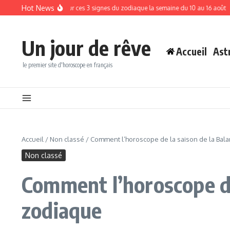
Aller au contenu
Hot News
t au rendez-vous pour ces 3 signes du zodiaque la semaine du 10 au 16 août
Voic
Un jour de rêve
Accueil
Ast
le premier site d'horoscope en français
Accueil
/
Non classé
/
Comment l’horoscope de la saison de la Bala
Non classé
Comment l’horoscope de
zodiaque