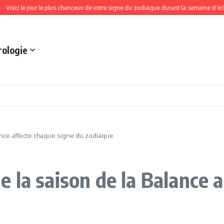
i le jour le plus chanceux de votre signe du zodiaque durant la semaine d’éclipse d
rologie
nce affecte chaque signe du zodiaque
 la saison de la Balance a