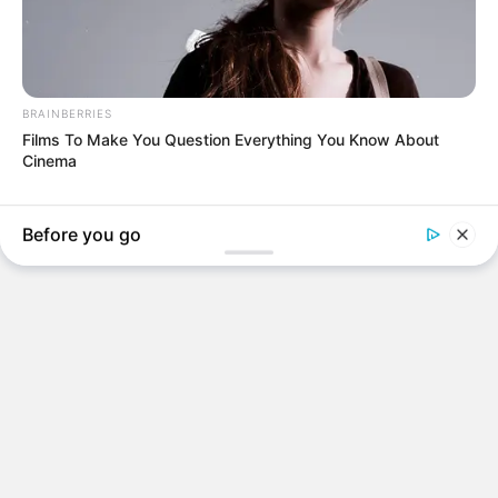
BRAINBERRIES
Films To Make You Question Everything You Know About
Cinema
Before you go