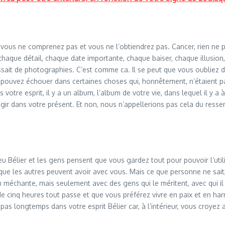
us ne comprenez pas et vous ne l’obtiendrez pas. Cancer, rien ne peut ê
, chaque détail, chaque date importante, chaque baiser, chaque illusio
issait de photographies. C’est comme ca. Il se peut que vous oubliez 
 pouvez échouer dans certaines choses qui, honnêtement, n’étaient 
tre esprit, il y a un album, l’album de votre vie, dans lequel il y a à
gir dans votre présent. Et non, nous n’appellerions pas cela du ressen
u Bélier et les gens pensent que vous gardez tout pour pouvoir l’utili
es que les autres peuvent avoir avec vous. Mais ce que personne ne sa
u méchante, mais seulement avec des gens qui le méritent, avec qui il 
e cinq heures tout passe et que vous préférez vivre en paix et en h
 pas longtemps dans votre esprit Bélier car, à l’intérieur, vous croyez a