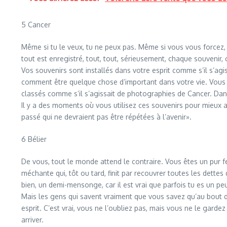
5 Cancer
Même si tu le veux, tu ne peux pas. Même si vous vous forcez, vo
tout est enregistré, tout, tout, sérieusement, chaque souvenir
Vos souvenirs sont installés dans votre esprit comme s’il s’ag
comment être quelque chose d’important dans votre vie. Vous
classés comme s’il s’agissait de photographies de Cancer. Dans vo
Il y a des moments où vous utilisez ces souvenirs pour mieux a
passé qui ne devraient pas être répétées à l’avenir».
6 Bélier
De vous, tout le monde attend le contraire. Vous êtes un pur fe
méchante qui, tôt ou tard, finit par recouvrer toutes les dett
bien, un demi-mensonge, car il est vrai que parfois tu es un pe
Mais les gens qui savent vraiment que vous savez qu’au bout d
esprit. C’est vrai, vous ne l’oubliez pas, mais vous ne le gardez
arriver.