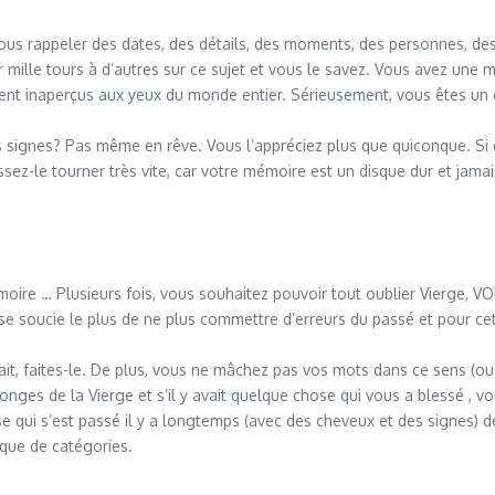
vous rappeler des dates, des détails, des moments, des personnes, des
mille tours à d’autres sur ce sujet et vous le savez. Vous avez une m
ssent inaperçus aux yeux du monde entier. Sérieusement, vous êtes un 
s signes? Pas même en rêve. Vous l’appréciez plus que quiconque. Si
ssez-le tourner très vite, car votre mémoire est un disque dur et jama
 mémoire … Plusieurs fois, vous souhaitez pouvoir tout oublier Vierg
se soucie le plus de ne plus commettre d’erreurs du passé et pour cet
ait, faites-le. De plus, vous ne mâchez pas vos mots dans ce sens (ou
songes de la Vierge et s’il y avait quelque chose qui vous a blessé 
 qui s’est passé il y a longtemps (avec des cheveux et des signes) dev
èque de catégories.