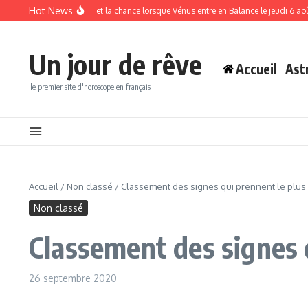
Aller au contenu
Hot News
ttirer l’abondance et la chance lorsque Vénus entre en Balance le jeudi 6 août
Un jour de rêve
Accueil
Ast
le premier site d'horoscope en français
Accueil
/
Non classé
/
Classement des signes qui prennent le plus
Non classé
Classement des signes 
26 septembre 2020