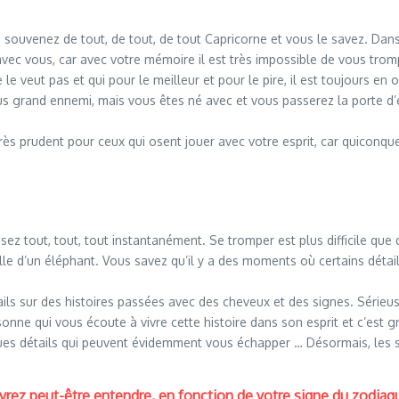
s souvenez de tout, de tout, de tout Capricorne et vous le savez. Dans 
avec vous, car avec votre mémoire il est très impossible de vous tro
 le veut pas et qui pour le meilleur et pour le pire, il est toujours en
s grand ennemi, mais vous êtes né avec et vous passerez la porte d’e
ès prudent pour ceux qui osent jouer avec votre esprit, car quiconque
ez tout, tout, tout instantanément. Se tromper est plus difficile que 
le d’un éléphant. Vous savez qu’il y a des moments où certains détails
ils sur des histoires passées avec des cheveux et des signes. Sérieu
sonne qui vous écoute à vivre cette histoire dans son esprit et c’est g
ques détails qui peuvent évidemment vous échapper … Désormais, les 
vrez peut-être entendre, en fonction de votre signe du zodiaq