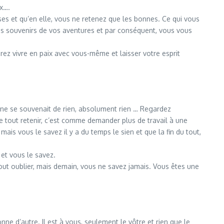
ix….
ses et qu’en elle, vous ne retenez que les bonnes. Ce qui vous
des souvenirs de vos aventures et par conséquent, vous vous
z vivre en paix avec vous-même et laisser votre esprit
et ne se souvenait de rien, absolument rien … Regardez
e tout retenir, c’est comme demander plus de travail à une
is vous le savez il y a du temps le sien et que la fin du tout,
 et vous le savez.
tout oublier, mais demain, vous ne savez jamais. Vous êtes une
ne d’autre. Il est à vous, seulement le vôtre et rien que le