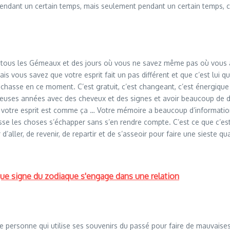
dant un certain temps, mais seulement pendant un certain temps, car i
de tous les Gémeaux et des jours où vous ne savez même pas où vous a
s vous savez que votre esprit fait un pas différent et que c’est lui qu
 chasse en ce moment. C’est gratuit, c’est changeant, c’est énergiqu
euses années avec des cheveux et des signes et avoir beaucoup de diff
ar votre esprit est comme ça … Votre mémoire a beaucoup d’informatio
sse les choses s’échapper sans s’en rendre compte. C’est ce que c’est,
aller, de revenir, de repartir et de s’asseoir pour faire une sieste q
ue signe du zodiaque s'engage dans une relation
de personne qui utilise ses souvenirs du passé pour faire de mauvaise