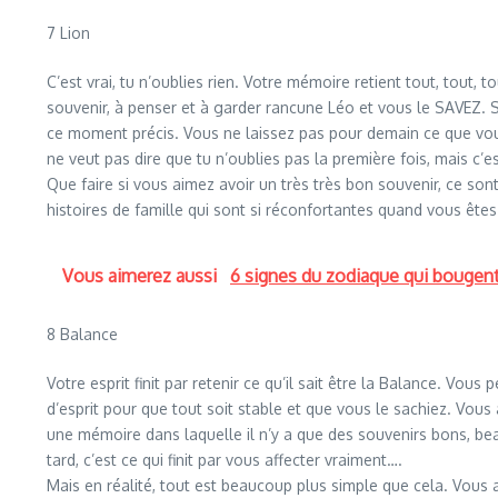
7 Lion
C’est vrai, tu n’oublies rien. Votre mémoire retient tout, tout
souvenir, à penser et à garder rancune Léo et vous le SAVEZ. 
ce moment précis. Vous ne laissez pas pour demain ce que vous
ne veut pas dire que tu n’oublies pas la première fois, mais 
Que faire si vous aimez avoir un très très bon souvenir, ce so
histoires de famille qui sont si réconfortantes quand vous êtes
Vous aimerez aussi
6 signes du zodiaque qui bougent 
8 Balance
Votre esprit finit par retenir ce qu’il sait être la Balance. Vo
d’esprit pour que tout soit stable et que vous le sachiez. Vou
une mémoire dans laquelle il n’y a que des souvenirs bons, b
tard, c’est ce qui finit par vous affecter vraiment….
Mais en réalité, tout est beaucoup plus simple que cela. Vou