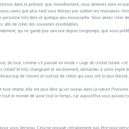
es choses dans le présent, que, honnêtement, vous aimeriez vivre en pa
vous savez que plus tard vous finissez par oublier les mauvaises cho
ne personne très libre et quelque peu insouciante. Vous aimez créer 
 afin de créer des souvenirs inoubliables.
dement, qui ne garde pas rancune depuis longtemps, que vous préfére
e tout, de tout, comme s’il passait en mode « cage de cricket totale » 
ès créatif et très changeant et sincèrement, demander à votre esprit d
aucoup de choses et surtout de celles qui vous ont le plus blessé, ma
.
t tout retenir, elle est plus libre qu’un oiseau dans la nature Poissons
e tout le monde dit avoir tout le temps, car aujourd’hui vous pouvez 
st pour vous Verseau. Cela ne pouvait certainement pas être pour person