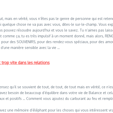
, tout, mais en vérité, vous n’êtes pas le genre de personne qui est r
Si quelque chose ne va pas avec vous, dites-le sur-le-champ. Vous exp
 pouvez résoudre aujourd’hui et vous le savez. Tu n’aimes pas laisse
c’est comme ça, tu es très impulsif à un moment donné, mais alors, R
nt pour des SOUVENIRS, pour des rendez-vous spéciaux, pour des amour
 d’une manière sensible avec la vie …
trop vite dans les relations
us pensez qu’il se souvient de tout, de tout, de tout mais en vérité, ce
s avez besoin de beaucoup d’équilibre dans votre vie de Balance et ce
eaux et positifs … Comment vous ajoutez du carburant au feu et remp
s avez une mémoire d’éléphant pour les choses qui vous intéressent 