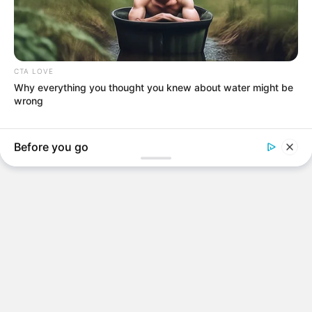
CTA LOVE
Why everything you thought you knew about water might be
wrong
Before you go