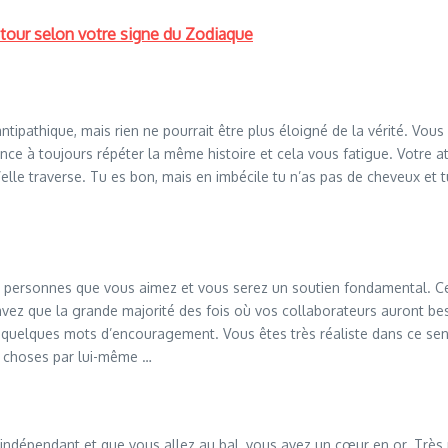
etour selon votre signe du Zodiaque
athique, mais rien ne pourrait être plus éloigné de la vérité. Vous ê
nce à toujours répéter la même histoire et cela vous fatigue. Votre at
elle traverse. Tu es bon, mais en imbécile tu n’as pas de cheveux et tu
les personnes que vous aimez et vous serez un soutien fondamental. 
 savez que la grande majorité des fois où vos collaborateurs auront b
 quelques mots d’encouragement. Vous êtes très réaliste dans ce sens
s choses par lui-même …
ès indépendant et que vous allez au bal, vous avez un cœur en or. Trè