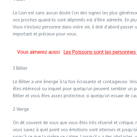
Le Lion est sans aucun doute l’un des signes les plus généreu
vos proches quand ils sont déprimés est d’être admirée. En plus
Vous n’incluez personne dans votre vie, il doit d’abord passer 
important et précieux pour vous.
Vous aimerez aussi
Les Poissons sont les personnes 
3 Bélier
Le Bélier a une énergie à la fois écrasante et contagieuse. V
êtes intéressé ou inquiet pour quelqu’un peuvent sembler un pe
Bélier et vous êtes assez protecteur, si quelqu’un essaie de 
2 Vierge
On dit souvent de vous que vous êtes très réservé et critique
vous savez à quel point vos émotions sont intenses et jusqu’où
jusqu’à ce que la rivière se calme. Lorsqu’il y a des obstacles, v