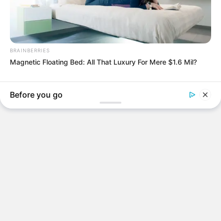
BRAINBERRIES
Magnetic Floating Bed: All That Luxury For Mere $1.6 Mil?
Before you go