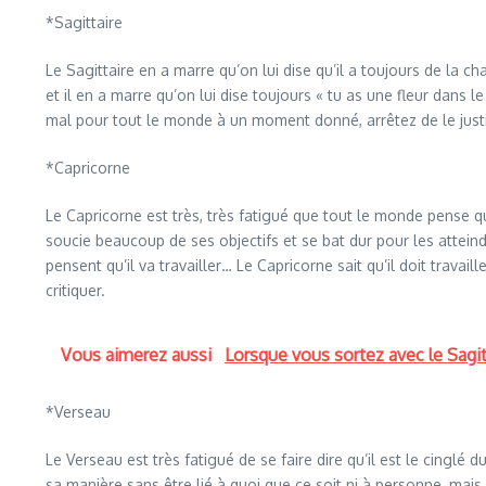
*Sagittaire
Le Sagittaire en a marre qu’on lui dise qu’il a toujours de la cha
et il en a marre qu’on lui dise toujours « tu as une fleur dans 
mal pour tout le monde à un moment donné, arrêtez de le justif
*Capricorne
Le Capricorne est très, très fatigué que tout le monde pense qu’i
soucie beaucoup de ses objectifs et se bat dur pour les atteind
pensent qu’il va travailler… Le Capricorne sait qu’il doit travai
critiquer.
Vous aimerez aussi
Lorsque vous sortez avec le Sagit
*Verseau
Le Verseau est très fatigué de se faire dire qu’il est le cingl
sa manière sans être lié à quoi que ce soit ni à personne, mais b