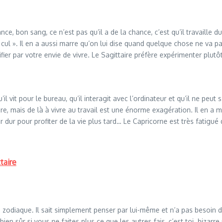
nce, bon sang, ce n’est pas qu’il a de la chance, c’est qu’il travaille d
le cul ». Il en a aussi marre qu’on lui dise quand quelque chose ne va 
ier par votre envie de vivre. Le Sagittaire préfère expérimenter plu
l vit pour le bureau, qu’il interagit avec l’ordinateur et qu’il ne peu
re, mais de là à vivre au travail est une énorme exagération. Il en a 
ller dur pour profiter de la vie plus tard… Le Capricorne est très fatig
taire
é du zodiaque. Il sait simplement penser par lui-même et n’a pas besoin
ien sûr si vous ne faites plus ce que les autres fais, c’est toi. bizarre