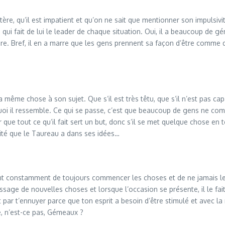
actère, qu’il est impatient et qu’on ne sait que mentionner son impuls
ce qui fait de lui le leader de chaque situation. Oui, il a beaucoup de 
e faire. Bref, il en a marre que les gens prennent sa façon d’être comm
ême chose à son sujet. Que s’il est très têtu, que s’il n’est pas capab
 quoi il ressemble. Ce qui se passe, c’est que beaucoup de gens ne co
 que tout ce qu’il fait sert un but, donc s’il se met quelque chose en
rité que le Taureau a dans ses idées…
nt constamment de toujours commencer les choses et de ne jamais le
tissage de nouvelles choses et lorsque l’occasion se présente, il le
t par t’ennuyer parce que ton esprit a besoin d’être stimulé et avec la
e, n’est-ce pas, Gémeaux ?