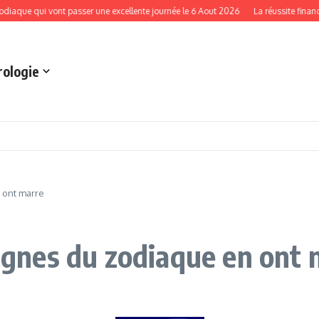
 qui vont passer une excellente journée le 6 Aout 2026
La réussite financière 
rologie
n ont marre
signes du zodiaque en ont