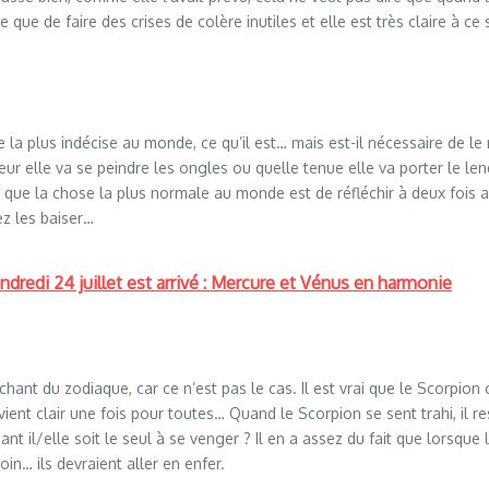
e que de faire des crises de colère inutiles et elle est très claire à 
 la plus indécise au monde, ce qu’il est… mais est-il nécessaire de le 
r elle va se peindre les ongles ou quelle tenue elle va porter le le
se que la chose la plus normale au monde est de réfléchir à deux fois 
ez les baiser…
redi 24 juillet est arrivé : Mercure et Vénus en harmonie
méchant du zodiaque, car ce n’est pas le cas. Il est vrai que le Scorpi
vient clair une fois pour toutes… Quand le Scorpion se sent trahi, il r
 il/elle soit le seul à se venger ? Il en a assez du fait que lorsque le
oin… ils devraient aller en enfer.