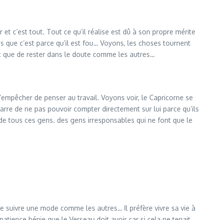
ur et c’est tout. Tout ce qu’il réalise est dû à son propre mérite
pas que c’est parce qu’il est fou… Voyons, les choses tournent
tôt que de rester dans le doute comme les autres…
t s’empêcher de penser au travail. Voyons voir, le Capricorne se
marre de ne pas pouvoir compter directement sur lui parce qu’ils
ué de tous ces gens. des gens irresponsables qui ne font que le
 de suivre une mode comme les autres… Il préfère vivre sa vie à
 patience bénie que le Verseau doit avoir car si cela ne tenait