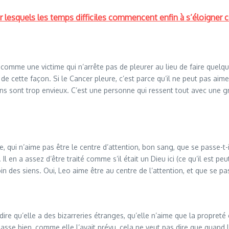
 lesquels les temps difficiles commencent enfin à s’éloigner ce
comme une victime qui n’arrête pas de pleurer au lieu de faire quelqu
 de cette façon. Si le Cancer pleure, c’est parce qu’il ne peut pas aim
ns sont trop envieux. C’est une personne qui ressent tout avec une gr
 qui n’aime pas être le centre d’attention, bon sang, que se passe-t-il
 en a assez d’être traité comme s’il était un Dieu ici (ce qu’il est peut
des siens. Oui, Leo aime être au centre de l’attention, et que se pas
re qu’elle a des bizarreries étranges, qu’elle n’aime que la propreté 
asse bien, comme elle l’avait prévu, cela ne veut pas dire que quand l