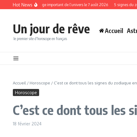
Aller au contenu
Hot News
recevoir un message important de l’univers le 7 août 2026
5 signes du zodiaque
Un jour de rêve
Accueil
Ast
le premier site d'horoscope en français
Accueil
/
Horoscope
/
C’est ce dont tous les signes du zodiaque e
Horoscope
C’est ce dont tous les 
18 février 2024