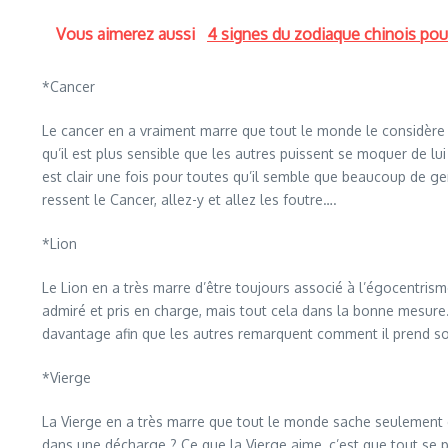
Vous aimerez aussi
4 signes du zodiaque chinois pour
*Cancer
Le cancer en a vraiment marre que tout le monde le considère 
qu’il est plus sensible que les autres puissent se moquer de lui
est clair une fois pour toutes qu’il semble que beaucoup de ge
ressent le Cancer, allez-y et allez les foutre….
*Lion
Le Lion en a très marre d’être toujours associé à l’égocentrisme,
admiré et pris en charge, mais tout cela dans la bonne mesure. Il
davantage afin que les autres remarquent comment il prend soin 
*Vierge
La Vierge en a très marre que tout le monde sache seulement di
dans une décharge ? Ce que la Vierge aime, c’est que tout se p