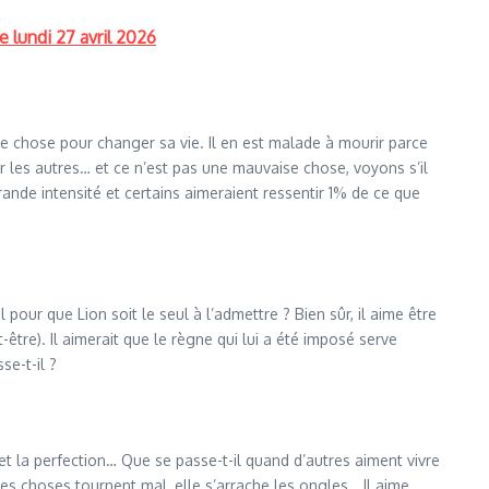
 lundi 27 avril 2026
e chose pour changer sa vie. Il en est malade à mourir parce
er les autres… et ce n’est pas une mauvaise chose, voyons s’il
ande intensité et certains aimeraient ressentir 1% de ce que
 pour que Lion soit le seul à l’admettre ? Bien sûr, il aime être
-être). Il aimerait que le règne qui lui a été imposé serve
se-t-il ?
et la perfection… Que se passe-t-il quand d’autres aiment vivre
es choses tournent mal, elle s’arrache les ongles… Il aime