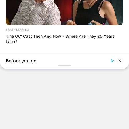
BRAINBERRIES
'The OC' Cast Then And Now - Where Are They 20 Years
Later?
Before you go