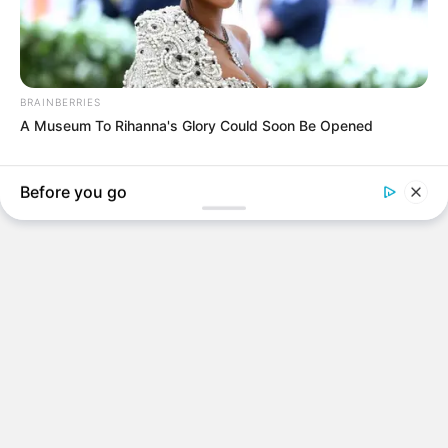
BRAINBERRIES
A Museum To Rihanna's Glory Could Soon Be Opened
Before you go