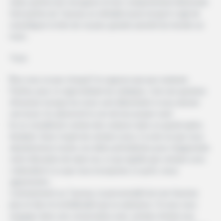
visite, parfois leur arrogance et leur comportement désinvolte
font parfois du Taureau un véritable tyran lorsqu’il s’agit de
revendiquer le titre de «la plus grande autorité du monde sur
tout».
*Lion
Êtes-vous un peu choqué? Je suppose que pas vraiment.
Parfois, pour ce signe brillant du zodiaque, c’est une question
d’honneur lorsque les Lions sont déterminés à vous donner
une leçon. Ils adoreront le son de leur propre voix!
Ils se considèrent comme des orateurs dans un grand opéra
étudiant. Dans l’esprit de certains Lions, il va de soi que vous
abandonnerez toutes vos idées précédentes pour réapprendre
votre éducation de style Leo, ce qui signifie que certains Leos
s’attendent à ce que vous incorporiez ce qu’ils «vous
apprennent».
Contrairement au Taureau, la personnalité du Lion favorise
plus le flair et la théâtralité que la substance. Si vous vous
engagez dans une conversation avec certains d’entre eux,