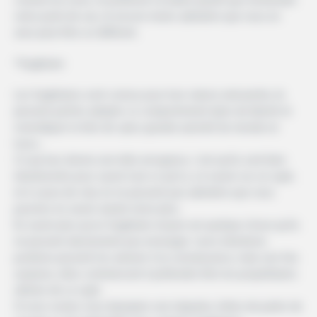
votre point de vue, et encore moins admettre que vous en
avez peut-être un différent.
*Sagittaire
Les Sagittaires sont connus pour leur nature extravertie, ils
peuvent parfois adopter ce comportement épris de liberté et
revendiquer le titre de «plus grande autorité du monde en
tous».
Ce qui leur donne une telle arrogance, c’est qu’ils sont bien
intentionnés pour savoir tout ce qu’il y a à savoir sur un sujet,
et à cause de cela, ils ne peuvent pas admettre que vous
pourriez en savoir autant sinon plus.
En savoir plus qu’un Sagittaire moyen est quelque chose qu’ils
ne peuvent absolument pas envisager. Leurs intentions
positives peuvent les amener à la connaissance, mais une fois
acquises, elles commencent à prétendre être les propriétaires
ultimes de ce sujet.
Si vous voulez vous épargner une migraine, évitez de parler de