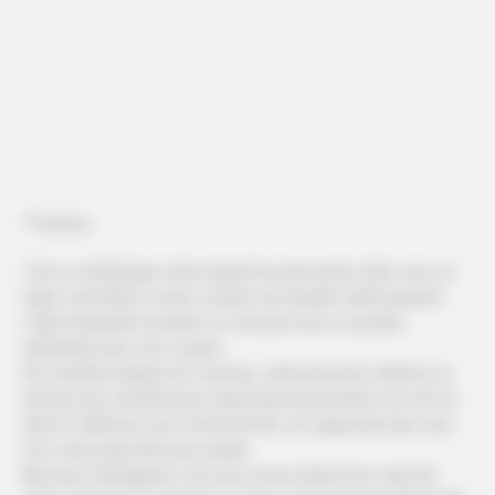
*Taureau
Tout ce stéréotype selon lequel les personnes nées sous ce
signe sont têtues sonne comme une double vérité quand il
s’agit d’admettre qu’elles ne sont pas tout ce qu’elles
aimeraient que vous croyiez.
À la manière typique du Taureau, cette personne utilisera sa
richesse de connaissances (que beaucoup d’entre eux ont en
fait) et l’affichera sous forme de flex, en supposant que vous
n’en savez peut-être pas autant.
Bien que l’intelligence soit sans aucun doute leur carte de