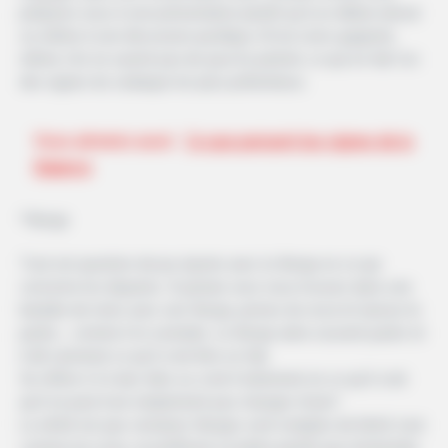
préparez-vous à une présentation plutôt qu’à un débat amical
ou même à une discussion pacifique. Et les Lions gagnent,
même s’ils ne savent pas de quoi ils parlent, ce qui en fait l’un
des signes du zodiaque les plus prétentieux.
Vous aimerez aussi
Ce que pensent les signes de la
Balance
*Vierge
Tout est question de jeu injuste avec la Vierge en ce qui
concerne les disputes. Si jamais vous vous trouvez dans une
bataille de mots avec une Vierge, prenez du recul et laissez-le
parler… comme il le souhaite. La Vierge aime souvent parler et
il dit rarement ce qu’il croit être un fait.
Se réfère-t-il à des faits ou croit-il tellement en ce qu’il croit
qu’il ne peut tout simplement pas changer d’avis?
La vérité est que certaines Vierges sont remplies de fierté, tout
comme les Lions, et préfèrent se battre plutôt que d’entendre