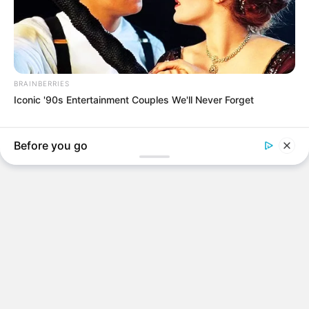
BRAINBERRIES
Iconic '90s Entertainment Couples We'll Never Forget
Before you go