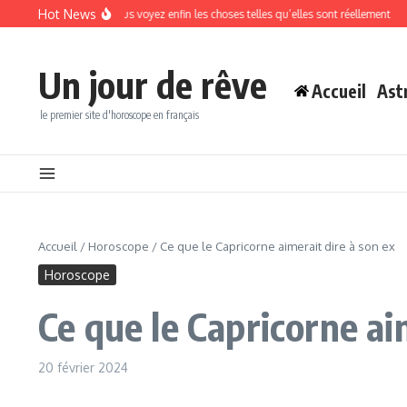
Aller au contenu
Hot News
ût 2026 : Vous voyez enfin les choses telles qu’elles sont réellement
Les pério
Un jour de rêve
Accueil
Ast
le premier site d'horoscope en français
Accueil
/
Horoscope
/
Ce que le Capricorne aimerait dire à son ex
Horoscope
Ce que le Capricorne ai
20 février 2024