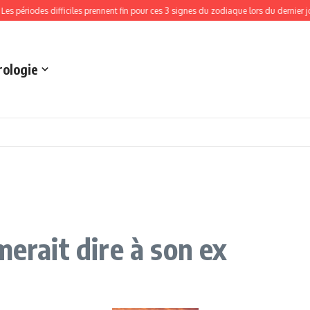
des difficiles prennent fin pour ces 3 signes du zodiaque lors du dernier jour de M
rologie
merait dire à son ex