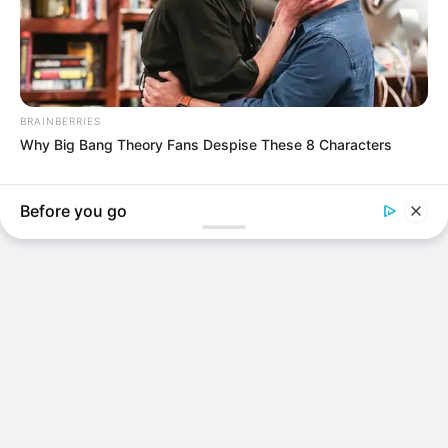
BRAINBERRIES
Why Big Bang Theory Fans Despise These 8 Characters
Before you go