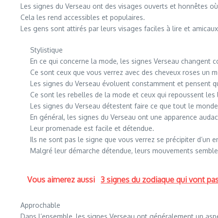
Les signes du Verseau ont des visages ouverts et honnêtes où
Cela les rend accessibles et populaires.
Les gens sont attirés par leurs visages faciles à lire et amicaux
Stylistique
En ce qui concerne la mode, les signes Verseau changent 
Ce sont ceux que vous verrez avec des cheveux roses un mo
Les signes du Verseau évoluent constamment et pensent que 
Ce sont les rebelles de la mode et ceux qui repoussent les l
Les signes du Verseau détestent faire ce que tout le monde e
En général, les signes du Verseau ont une apparence audac
Leur promenade est facile et détendue.
Ils ne sont pas le signe que vous verrez se précipiter d’un en
Malgré leur démarche détendue, leurs mouvements semblero
Vous aimerez aussi
3 signes du zodiaque qui vont pass
Approchable
Dans l’ensemble, les signes Verseau ont généralement un aspe