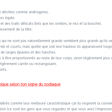
re décrites comme androgynes.
sez égale.
des traits délicats (tels que les oreilles, le nez et la bouche).
issement de la tête.
ui ne sont pas naturellement grands semblent plus grands qu’ils ne 
nds et courts, mais quelle que soit leur hauteur, ils apparaissent touj
 de larges épaules et des hanches.
à être proportionnés au reste de leur corps, sinon légèrement plus 
légèrement carrée ou rectangulaire.
orts.
xique selon ton signe du zodiaque
rés comme leur meilleure caractéristique car ils respirent la convivial
tion (ce sont les gens que vous regardez et que vous avez l’impressio