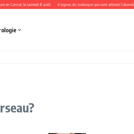
Cancer, le samedi 8 août.
4 signes du zodiaque qui vont attirent l’abondance et
rologie
erseau?