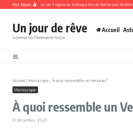
Aller au contenu
Hot News
iles prennent fin pour ces 3 signes du zodiaque lors du dernier jour de Mercure en 
Un jour de rêve
Accueil
Ast
le premier site d'horoscope en français
Accueil
/
Horoscope
/
À quoi ressemble un Verseau?
Horoscope
À quoi ressemble un V
13 décembre 2020