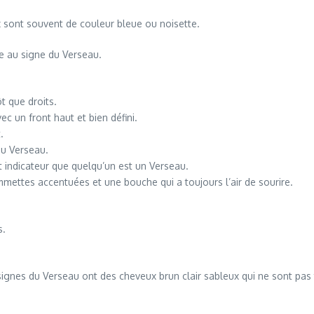
ux sont souvent de couleur bleue ou noisette.
ue au signe du Verseau.
t que droits.
c un front haut et bien défini.
.
du Verseau.
t indicateur que quelqu’un est un Verseau.
mmettes accentuées et une bouche qui a toujours l’air de sourire.
s.
signes du Verseau ont des cheveux brun clair sableux qui ne sont pas t