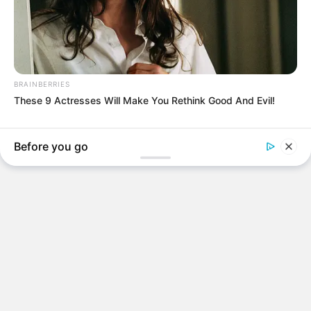
BRAINBERRIES
These 9 Actresses Will Make You Rethink Good And Evil!
Before you go