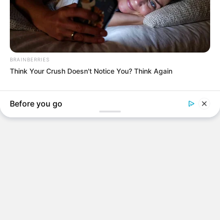
BRAINBERRIES
Think Your Crush Doesn't Notice You? Think Again
Before you go